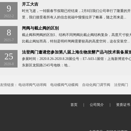
开工大吉
9
时光飞逝，一转眼春节假期已经结束，2月8日我们公司举行了隆重的
2022-2
里，我们接受着所有人的信念祝福中慢慢拉开了帷幕，随之而来是...
闸阀与截止阀的区别
8
截止阀和闸阀的区别1、结构不同闸阀比截止阀结构复杂，高度尺寸较
2021-7
比截止阀短而高，特别是明杆闸阀需要较高的高度空间，这在安装空...
法登阀门邀请您参加第八届上海生物发酵产品与技术装备展
25
参展时间：2020.8.26-2020.8.28展位号：E7-A03-1展馆：上海新博
2020-8
东新区龙阳路2345号地铁：地...
友情链接：
电动球阀气动球阀
电动蝶阀气动蝶阀
自动化阀门调节阀
法登阀门
首页
|
公司简介
|
资质证书