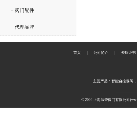
+ 阀门配件
+ 代理品牌
首页
|
公司简介
|
资质证书
主营产品：智能自控蝶阀，
© 2026 上海法登阀门有限公司(www.v