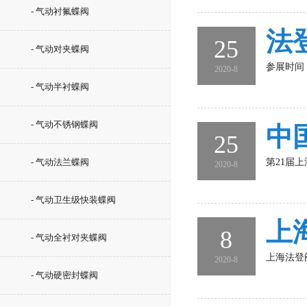
- 气动衬氟蝶阀
法
25
- 气动对夹蝶阀
参展时间：2
2020-8
- 气动半衬蝶阀
- 气动不锈钢蝶阀
中
25
- 气动法兰蝶阀
第21届
2020-8
- 气动卫生级快装蝶阀
上
8
- 气动全衬对夹蝶阀
上海法登阀
2020-8
- 气动硬密封蝶阀