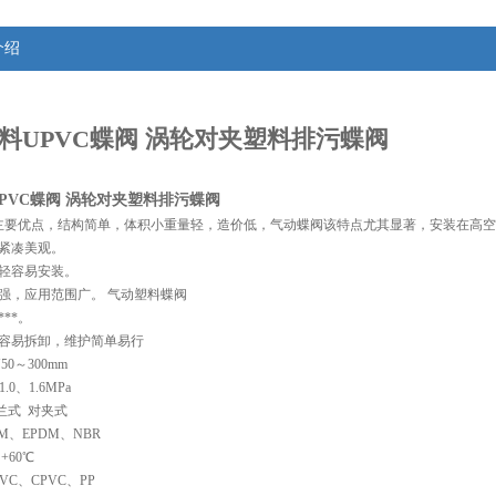
介绍
料UPVC蝶阀 涡轮对夹塑料排污蝶阀
PVC蝶阀 涡轮对夹塑料排污蝶阀
主要优点，结构简单，体积小重量轻，造价低，气动蝶阀该特点尤其显著，安装在高空
构紧凑美观。
量轻容易安装。
强，应用范围广。 气动塑料蝶阀
**。
、容易拆卸，维护简单易行
50～300mm
.0、1.6MPa
兰式  对夹式
M、EPDM、NBR
+60℃
VC、CPVC、PP