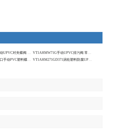
VT1AHMW71G手动UPVC对夹蝶阀 涡轮塑料对夹蝶阀
VT1AHMW71G手动UPVC排污阀 常温常压塑料蝶阀
VT1AHMW71G进口手动PVC塑料蝶阀 UPVC手动对夹蝶阀
VT1AHM271GD371涡轮塑料防腐UPVC蝶阀