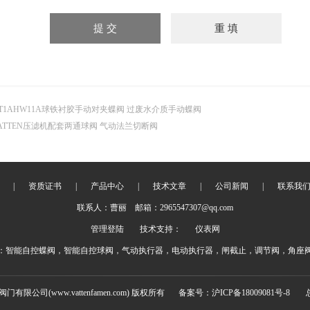
T1AHW11A球铁衬胶手动对夹蝶阀 过废水介质手动蝶阀
ATTEN压滤机配套两通球阀 气动法兰切断阀
|
资质证书
|
产品中心
|
技术文章
|
公司新闻
|
联系我
联系人：曹丽 邮箱：2965547307@qq.com
管理登陆
技术支持：
仪表网
：智能自控蝶阀，智能自控球阀，气动执行器，电动执行器，闸截止，调节阀，角座
阀门有限公司(www.vattenfamen.com) 版权所有
备案号：沪ICP备18009081号-8
总