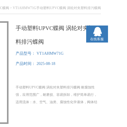
VC蝶阀
> VT1AHMW71G手动塑料UPVC蝶阀 涡轮对夹塑料排污蝶阀
手动塑料UPVC蝶阀 涡轮对夹塑
在线客服
料排污蝶阀
产品型号：
VT1AHMW71G
产品时间：
2025-08-18
手动塑料UPVC蝶阀 涡轮对夹塑料排污蝶阀 耐腐蚀性
强，应用范围广，耐磨损、容易拆卸，维护简单易行，
适用流体：水、空气、油类、腐蚀性化学液体，阀体结
构采用中线式。