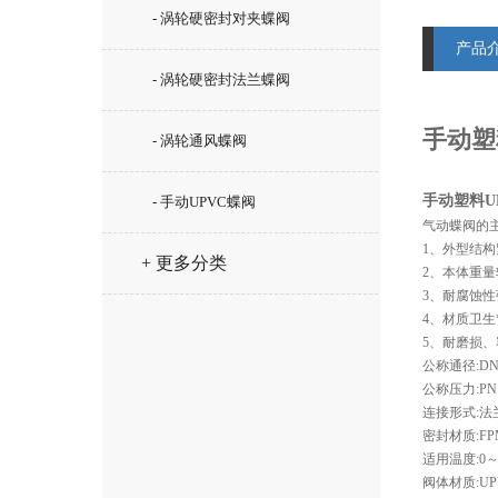
- 涡轮硬密封对夹蝶阀
产品
- 涡轮硬密封法兰蝶阀
手动塑
- 涡轮通风蝶阀
手动塑料U
- 手动UPVC蝶阀
气动蝶阀的
1、外型结
+ 更多分类
2、本体重
3、耐腐蚀性
4、材质卫生*
5、耐磨损
公称通径:DN
公称压力:PN1
连接形式:法
密封材质:FP
适用温度:0～
阀体材质:UP