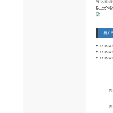
阀芯材质:UP
以上价格
相关
您
您