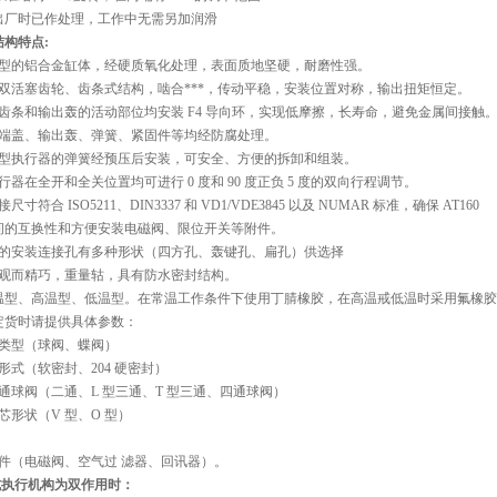
出厂时已作处理，工作中无需另加润滑
构特点:
成型的铝合金缸体，经硬质氧化处理，表面质地坚硬，耐磨性强。
的双活塞齿轮、齿条式结构，啮合***，传动平稳，安装位置对称，输出扭矩恒定。
齿条和输出轰的活动部位均安装 F4 导向环，实现低摩擦，长寿命，避免金属间接触
、端盖、输出轰、弹簧、紧固件等均经防腐处理。
控型执行器的弹簧经预压后安装，可安全、方便的拆卸和组装。
行器在全开和全关位置均可进行 0 度和 90 度正负 5 度的双向行程调节。
寸符合 ISO5211、DIN3337 和 VD1/VDE3845 以及 NUMAR 标准，确保 AT160
间的互换性和方便安装电磁阀、限位开关等附件。
轰的安装连接孔有多种形状（四方孔、轰键孔、扁孔）供选择
美观而精巧，重量轱，具有防水密封结构。
常温型、高温型、低温型。在常温工作条件下使用丁腈橡胶，在高温戒低温时采用氟橡
定货时请提供具体参数：
门类型（球阀、蝶阀）
形式（软密封、204 硬密封）
通球阀（二通、L 型三通、T 型三通、四通球阀）
芯形状（V 型、O 型）
附件（电磁阀、空气过 滤器、回讯器）。
式执行机构为双作用时：