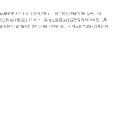
扭矩要大于上述计算的扭矩），就可得到准确的 SR 型号。例
终点相近扭矩 171N.m，再向左查看执行器型号为 SR160 型（共
，弹簧复位“开始"扭矩即为打开阀门时的扭矩。相对应的气源压力开始的