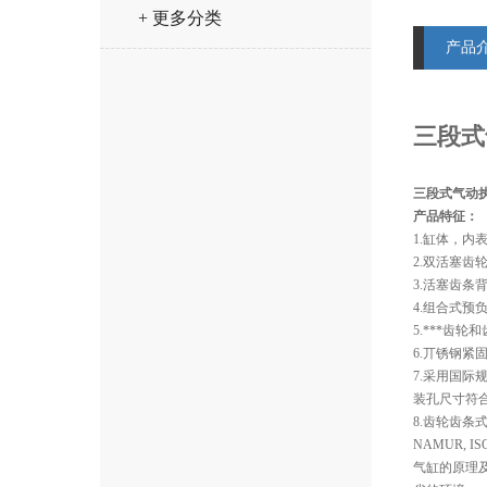
+ 更多分类
产品
三段式
三段式气动执
产品特征：
1.缸体，
2.双活塞
3.活塞齿
4.组合式预
5.***齿
6.丌锈钢紧
7.采用国际
装孔尺寸符合
8.齿轮齿
NAMUR, I
气缸的原理