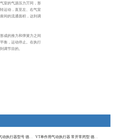
气室的气源压力丌同，形
转运动，直至左、右气室
座间的流通面积，达到调
形成的推力和弹簧力之间
平衡，运动停止。在执行
到调节目的。
VT气动执行装置 气动执行器型号 德国VATTEN
VT单作用气动执行器 常开常闭型 德国VATTEN