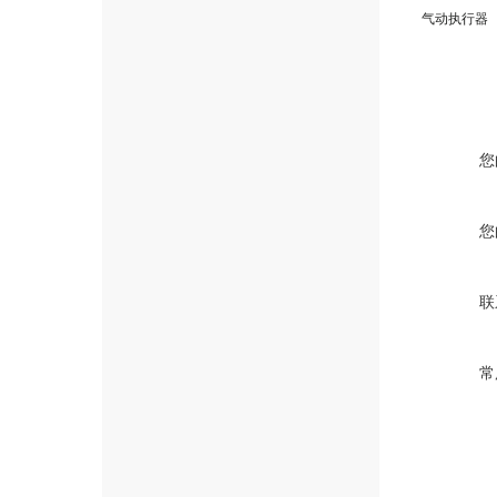
气动执行器
您
您
联
常