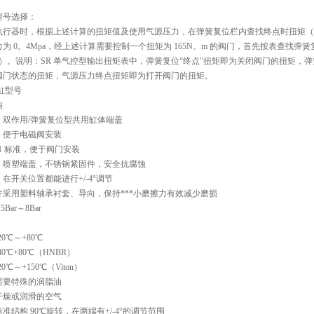
型号选择：
执行器时，根据上述计算的扭矩值及使用气源压力，在弹簧复位栏内查找终点时扭矩（此
为 0。4Mpa，经上述计算需要控制一个扭矩为 165N。m 的阀门，首先按表查找弹簧复位
弹簧）。说明：SR 单气控型输出扭矩表中，弹簧复位“终点"扭矩即为关闭阀门的扭矩
阀门状态的扭矩，气源压力终点扭矩即为打开阀门的扭矩。
气缸型号
构
，双作用/弹簧复位型共用缸体端盖
接口，便于电磁阀安装
211 标准，便于阀门安装
，喷塑端盖，不锈钢紧固件，安全抗腐蚀
在开关位置都能进行+/-4°调节
件采用塑料轴承衬套、导向，保持***小磨擦力有效减少磨损
Bar～8Bar
0℃～+80℃
0℃+80℃（HNBR）
℃～+150℃（Viton）
需要特殊的润脂油
干燥或润滑的空气
准结构 90℃旋转，在两端有+/-4°的调节范围