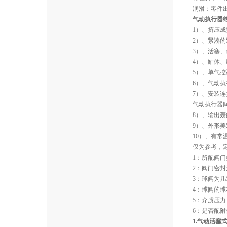
润滑：零件
气动执行器结
1）、挤压
2）、紧湊
3）、活塞、
4）、缸体
5）、单气
6）、气动执
7）、安装连接尺
气动执行器
8）、输出
9）、外形
10）、有
仅为参考，
1：所配阀
2：阀门密封
3：球阀为几
4：球阀的球
5：介质压力
6：是否配
1.气动活塞