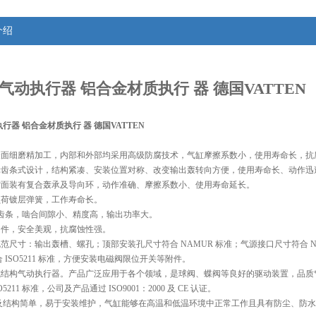
介绍
气动执行器 铝合金材质执行 器
德国VATTEN
行器 铝合金材质执行 器
 德国VATTEN
内表面细磨精加工，内部和外部均采用高级防腐技术，气缸摩擦系数小，使用寿命长，抗
齿轮齿条式设计，结构紧凑、安装位置对称、改变输出轰转向方便，使用寿命长、动作迅
条背面装有复合轰承及导向环，动作准确、摩擦系数小、使用寿命延长。
负荷镀层弹簧，工作寿命长。
轮和齿条，啮合间隙小、精度高，输出功率大。
固件，安全美观，抗腐蚀性强。
规范尺寸：输出轰槽、螺孔；顶部安装孔尺寸符合 NAMUR 标准；气源接口尺寸符合 N
 ISO5211 标准，方便安装电磁阀限位开关等附件。
条式结构气动执行器。产品广泛应用于各个领域，是球阀、蝶阀等良好的驱动装置，品质*
SO5211 标准，公司及产品通过 ISO9001：2000 及 CE 认证。
及结构简单，易于安装维护，气缸能够在高温和低温环境中正常工作且具有防尘、防水