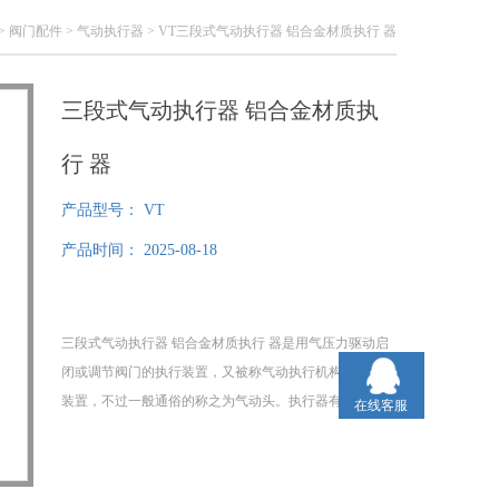
>
阀门配件
>
气动执行器
> VT三段式气动执行器 铝合金材质执行 器
三段式气动执行器 铝合金材质执
行 器
产品型号：
VT
产品时间：
2025-08-18
三段式气动执行器 铝合金材质执行 器是用气压力驱动启
闭或调节阀门的执行装置，又被称气动执行机构或气动
装置，不过一般通俗的称之为气动头。执行器有时还配
在线客服
备一定的辅助装置。常用的有阀门定位器和手轮机构。
阀门定位器的作用是利用反馈原理来改善执行器的性能,
使执行器能按控制器的控制信号,实现准确的定位。