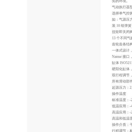
劣的环境。
气动执行器
选择单气控
如：气源压力
装 10 组
扭矩即关闭
13 个不同
齿轮齿条结
一体式设计
Namur 
缸体 ISO5
硬阳化缸体
双行程调节，
所有滑动部
起源压力：2.5
操作温度
标准温度：-2
低温应用：-4
高温应用：-20
高温和低温
操作介质：
行程调节：标