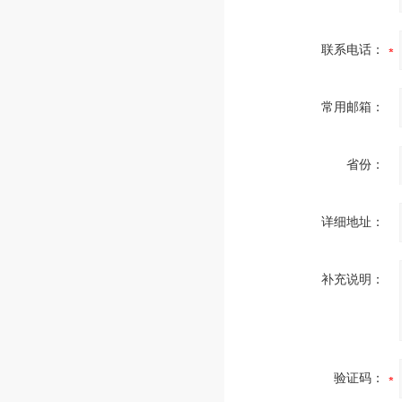
产品技术参数介绍：
一、原料：304材质和316L材
用材料，产品与介质接触部分3
联系电话：
316L
二、密封件：有较强的耐酸、
温性能，压缩变形小          
常用邮箱：
三、连接方式：焊接式 快装式
四、质量：产品内外用***抛
理，达到表面精密度要求
省份：
四、精度：严格按照3A、DIN
BS等产品公差标准执行.
五、工作压力：1.0Mpa（10K
详细地址：
六、工作温度： —10℃+85℃
+150℃
七、密封材料：标本EPDM，
补充说明：
胶、氟胶可选用
         （我们公司常用的是卫生级
PTFE，卫生级硅橡胶）
八 、适用介质：液体、气体
种高腐蚀化学介质
验证码：
卫生级产品种类：