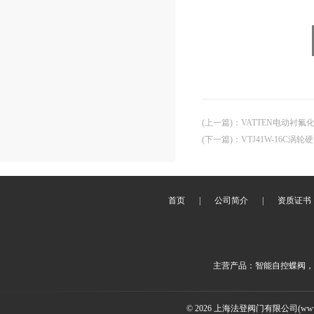
蝶阀：不锈钢卫生级蝶阀、（
三片式）；按连接方式分：快
焊接蝶阀、螺纹蝶阀、对夹蝶
手动、气动、电动）
球阀：不锈钢卫生级球阀（三
片式）按连接方式分：卡箍球
球阀，法兰球阀（可装手动、
动）
(上一篇)
：
VATTEN电动衬
其它: 不锈钢卫生级隔膜阀、
(下一篇)
：
VTJ41W-16C
级止回阀、卫生级手动截止阀
取样阀、卫生级调节阀等卫生
标 准： ISO、DIN、IDF、SM
 （我们公司常规都是ISO标准
首页
|
公司简介
|
资质证书
阀体材质： 304、316L
阀板材质： 304、316L
阀杆材质： 304、316L
填     料：硅橡胶、氟橡胶、
主营产品：智能自控蝶阀，
质 量： 产品内外用***抛光
达到表面精密度要求
密 封 圈： EPDM、NBR、PTF
© 2026 上海法登阀门有限公司(www.v
工作温度： —10℃+85℃，-15 