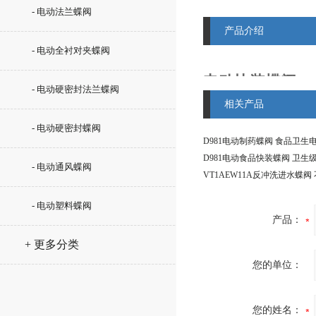
- 电动法兰蝶阀
产品介绍
- 电动全衬对夹蝶阀
电动快装蝶阀SS
- 电动硬密封法兰蝶阀
相关产品
电动快装蝶阀SS304 电
- 电动硬密封蝶阀
阀
 德国VATTEN
卫生级阀门管件采用标准电子
滑表面确保清洁，无介质积存
- 电动通风蝶阀
会产生潜在的污染。快速拆装
门打开和维修快捷容易，使过
- 电动塑料蝶阀
间缩短。广泛应用于如食品、
产品：
妆品、洁净蒸汽、酒类、饮料
业过程控制场合。 
+ 更多分类
采用SUS304、316L 制作，
您的单位：
品、生物制药领域各种介质的
求，其光滑、无缝、自动排空
体通道还非常适用于蒸汽踏它
的需要。
您的姓名：