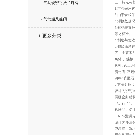
三、特点与标
- 气动硬密封法兰蝶阀
1.本阀采用
2.由于蝶
- 气动通风蝶阀
3.焊接数据:依照
4.驱动装置标准：
等之标准。
+ 更多分类
5.制造与验收为Q
6.假如温
四、主要零件
阀体﹑ 蝶板: 优
阀杆: 2Cr13 4
密封面: 不
填料: 膨胀
0 泄漏介绍
设计为密封
属硬密封结
已进行了*、
阀珍品。使用
0.3-1%泄
设计为多层
或高温工况