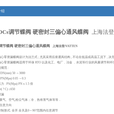
介绍
OCs调节蝶阀 硬密封三偏心通风蝶阀
上海法登/
s调节蝶阀 硬密封三偏心通风蝶阀
 上海法登/VATTEN
偏心零泄漏蝶阀设计为法兰式 ; 尤其采用后座通风结构 , 不论在低温或高温工况下 , 决
偏心零泄漏蝶阀适用于环保 RTO 以及化工、电厂﹑冶金 ﹑水泥等行业的风量调节和环
规范 :
DN(mm) 50 ～3000
PN(Mpa) 0.05 ～0.3
: PS(Mpa) PN x 1.5 倍
( ? C) ≤650
0泄漏
质: 废气、空气;粉尘气体；冷﹑热有害气体等等．
: 任意方向
控制形式: 全开.全关及0～90?范围内任意调节