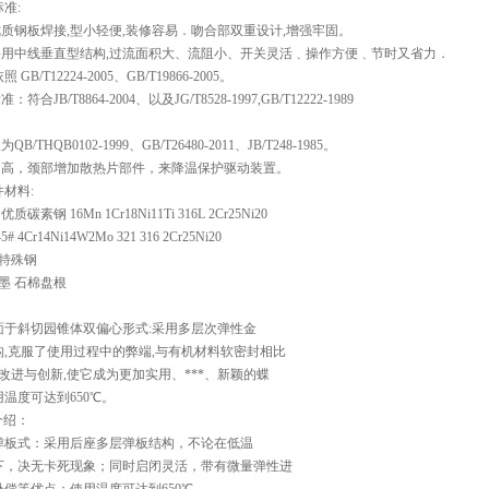
准:
优质钢板焊接,型小轻便,装修容易．吻合部双重设计,增强牢固。
板采用中线垂直型结构,过流面积大、流阻小、开关灵活﹑操作方便﹑节时又省力．
 GB/T12224-2005、GB/T19866-2005。
符合JB/T8864-2004、以及JG/T8528-1997,GB/T12222-1989
B/THQB0102-1999、GB/T26480-2011、JB/T248-1985。
度过高，颈部增加散热片部件，来降温保护驱动装置。
材料:
质碳素钢 16Mn 1Cr18Ni11Ti 316L 2Cr25Ni20
5# 4Cr14Ni14W2Mo 321 316 2Cr25Ni20
锈特殊钢
石墨 石棉盘根
：
面于斜切园锥体双偏心形式:采用多层次弹性金
构,克服了使用过程中的弊端,与有机材料软密封相比
改进与创新,使它成为更加实用、***、新颖的蝶
温度可达到650℃。
漏介绍：
弹板式：采用后座多层弹板结构，不论在低温
下，决无卡死现象；同时启闭灵活，带有微量弹性进