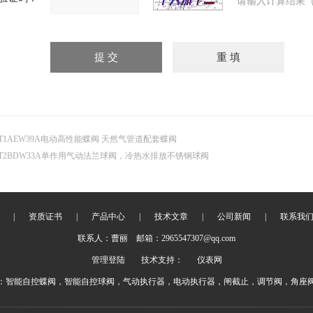
请输入计算结果（
T1AEW39A电动高性能蝶阀 天然气管道配套蝶阀
T2BDW33A单作用气动法兰球阀，冷热水排放不锈钢球阀
|
资质证书
|
产品中心
|
技术文章
|
公司新闻
|
联系我
联系人：曹丽 邮箱：2965547307@qq.com
管理登陆
技术支持：
仪表网
：智能自控蝶阀，智能自控球阀，气动执行器，电动执行器，闸截止，调节阀，角座