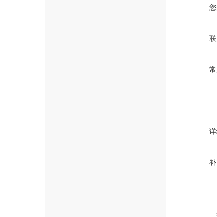
您
联
常
详
补