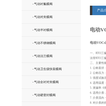
- 气动衬氟蝶阀
产品
- 气动对夹蝶阀
电动V
- 气动半衬蝶阀
电动VOC
- 气动不锈钢蝶阀
一、RTO三
- 气动法兰蝶阀
法登RTO三
二、主要性能
1. 公称直径 : 
- 气动卫生级快装蝶阀
2. 公称压力 : 
3. 强度试验压力 
- 气动全衬对夹蝶阀
4. 适用温度 : t
5. 泄漏率: 
6. 适用介
- 气动硬密封蝶阀
7. 介质流向
8. 对介质的