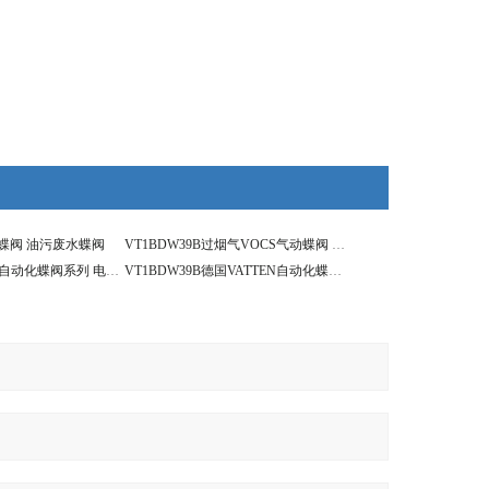
C蝶阀 油污废水蝶阀
VT1BDW39B过烟气VOCS气动蝶阀 耐高温450℃ 锅炉厂用
VT1BDW39B上海自动化蝶阀系列 电动VOCs通风蝶阀
VT1BDW39B德国VATTEN自动化蝶阀系列 三偏心通风蝶阀