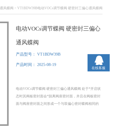
通风蝶阀
> VT1BDW39B电动VOCs调节蝶阀 硬密封三偏心通风蝶阀
电动VOCs调节蝶阀 硬密封三偏心
通风蝶阀
产品型号：
VT1BDW39B
产品时间：
2025-08-19
在线客服
电动VOCs调节蝶阀 硬密封三偏心通风蝶阀 处于*开启状
态时其阀板密封面会*脱离阀座密封面，并且在阀板密封
面与阀座密封面之间形成一个与双偏心密封蝶阀相同的
间隙y。