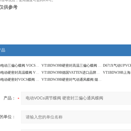
偿等优点；使用温度可达到650℃。
仅供参考
产品
VT1BDW39B电动三偏心蝶阀 VOCS尾气蝶阀 零泄漏
VT1BDW39B硬密封高温三偏心蝶阀 VOCS尾气蝶阀 零泄漏
D671X气动UPV
VT1BDW39B电动硬密封高温蝶阀 VOCS大型通风蝶阀
VT1BDW39B德国VATTEN进口品牌气动VOCs高温通风蝶阀
VT1BDW39B电动硬密封VOCS蝶阀 高温零泄漏通风蝶阀
VT1BDW39B硬密封气动通风蝶阀 烟气流通专用蝶阀
产品：
的单位：