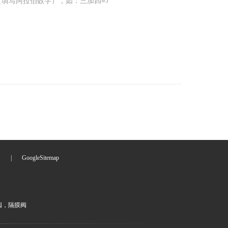
填写阿拉伯数字），如：三加四=7
们
|
GoogleSitemap
阀，隔膜阀