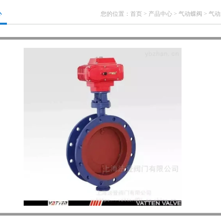
心
您的位置：
首页
>
产品中心
>
气动蝶阀
>
气动