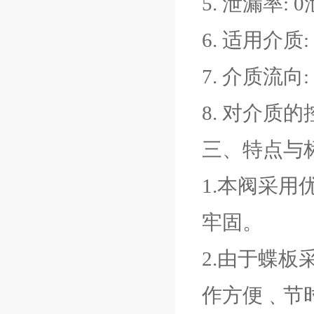
5. 泄漏率: 
6. 适用介
7. 介质流向
8. 对介质
三、特点与标
1.本阀采用
牢固。
2.由于蝶
作方便﹑节