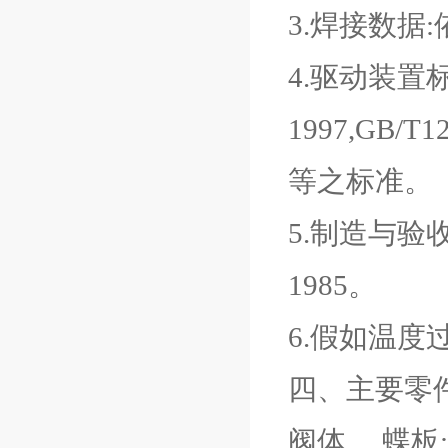
3.焊接数据:依照
4.驱动装置标准
1997,GB/T1
等之标准。
5.制造与验收为Q
1985。
6.假如温
四、主要零件
阀体﹑ 蝶板: 优