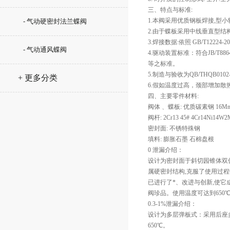
三、特点与标准:
1.本阀采用优质钢板焊接,型
- 气动硬密封法兰蝶阀
2.由于蝶板采用中线垂直型结
3.焊接数据:依照 GB/T12224-20
- 气动通风蝶阀
4.驱动装置标准：符合JB/T8864-20
等之标准。
5.制造与验收为QB/THQB0102-19
+ 更多分类
6.假如温度过高，颈部增加
四、主要零件材料:
阀体﹑ 蝶板: 优质碳素钢 16Mn 1Cr1
阀杆: 2Cr13 45# 4Cr14Ni14W2M
密封面: 不锈特殊钢
填料: 膨胀石墨 石棉盘根
0 泄漏介绍：
设计为密封面于斜切园锥体双
属硬密封结构,克服了使用过程
已进行了*、改进与创新,使它
阀珍品。使用温度可达到650
0.3-1%泄漏介绍：
设计为多层弹板式：采用后座
650℃。