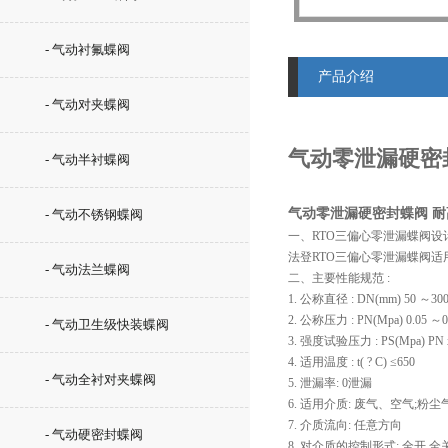
- 气动衬氟蝶阀
产品介绍
- 气动对夹蝶阀
气动零泄漏硬密封
- 气动半衬蝶阀
气动零泄漏硬密封蝶阀 耐
- 气动不锈钢蝶阀
一、RTO三偏心零泄漏蝶阀设计
法登RTO三偏心零泄漏蝶阀适
- 气动法兰蝶阀
二、主要性能规范 :
1. 公称直径 : DN(mm) 50 ～30
2. 公称压力 : PN(Mpa) 0.05 ～0
- 气动卫生级快装蝶阀
3. 强度试验压力 : PS(Mpa) PN x
4. 适用温度 : t( ? C) ≤650
- 气动全衬对夹蝶阀
5. 泄漏率: 0泄漏
6. 适用介质: 废气、空气;
7. 介质流向: 任意方向
- 气动硬密封蝶阀
8. 对介质的控制形式: 全开.