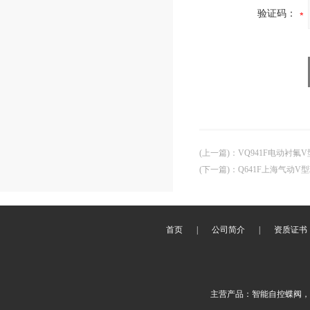
验证码：
(上一篇)
：
VQ941F电动衬氟
(下一篇)
：
Q641F上海气动V
首页
|
公司简介
|
资质证书
主营产品：智能自控蝶阀，