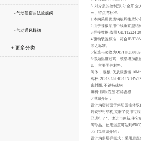
8. 对介质的控制形式: 全开.
三、特点与标准:
- 气动硬密封法兰蝶阀
1.本阀采用优质钢板焊接,型
2.由于蝶板采用中线垂直型结
- 气动通风蝶阀
3.焊接数据:依照 GB/T12224-20
4.驱动装置标准：符合JB/T8864-20
等之标准。
+ 更多分类
5.制造与验收为QB/THQB0102-19
6.假如温度过高，颈部增加
四、主要零件材料:
阀体﹑ 蝶板: 优质碳素钢 16Mn 1Cr1
阀杆: 2Cr13 45# 4Cr14Ni14W2M
密封面: 不锈特殊钢
填料: 膨胀石墨 石棉盘根
0 泄漏介绍：
设计为密封面于斜切园锥体双
属硬密封结构,克服了使用过程
已进行了*、改进与创新,使它
阀珍品。使用温度可达到650
0.3-1%泄漏介绍：
设计为多层弹板式：采用后座