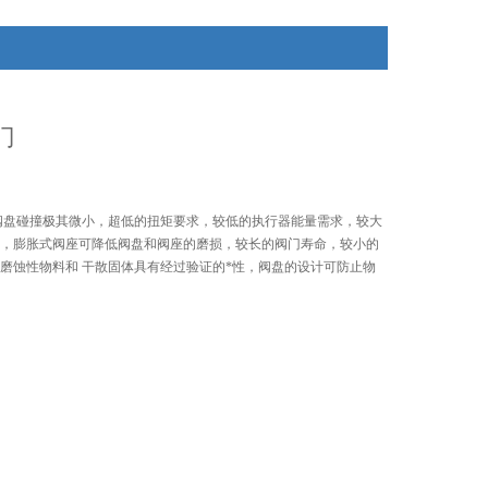
门
阀盘碰撞极其微小，超低的扭矩要求，较低的执行器能量需求，较大
阀，膨胀式阀座可降低阀盘和阀座的磨损，较长的阀门寿命，较小的
磨蚀性物料和 干散固体具有经过验证的*性，阀盘的设计可防止物