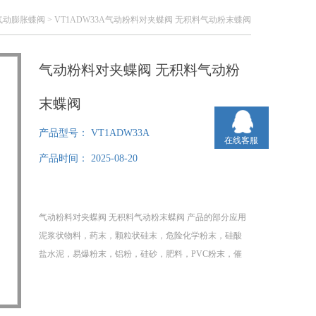
气动膨胀蝶阀
> VT1ADW33A气动粉料对夹蝶阀 无积料气动粉末蝶阀
气动粉料对夹蝶阀 无积料气动粉
末蝶阀
产品型号：
VT1ADW33A
在线客服
产品时间：
2025-08-20
气动粉料对夹蝶阀 无积料气动粉末蝶阀 产品的部分应用
泥浆状物料，药末，颗粒状硅末，危险化学粉末，硅酸
盐水泥，易爆粉末，铝粉，硅砂，肥料，PVC粉末，催
化剂，硅酸钛，碳粉，酚醛树脂，石英粉末等。