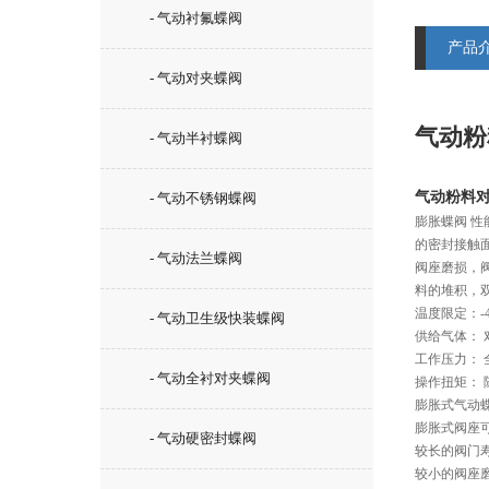
- 气动衬氟蝶阀
产品
- 气动对夹蝶阀
气动粉
- 气动半衬蝶阀
气动粉料对
- 气动不锈钢蝶阀
膨胀蝶阀 
性
的密封接触
- 气动法兰蝶阀
阀座磨损，
料的堆积，
温度限定：-4
- 气动卫生级快装蝶阀
供给气体： 
工作压力： 
- 气动全衬对夹蝶阀
操作扭矩：
膨胀式气动
膨胀式阀座
- 气动硬密封蝶阀
较长的阀门
较小的阀座