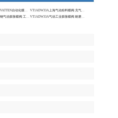
VT1ADW33A德国VATTEN自动化蝶阀系列 气动膨胀蝶阀
VT1ADW33A上海气动粉料蝶阀 充气式膨胀耐磨蝶阀
VT1ADW33A不锈钢气动膨胀蝶阀 工业无聊输送蝶阀
VT1ADW33A气动工业膨胀蝶阀 耐磨损粉料蝶阀