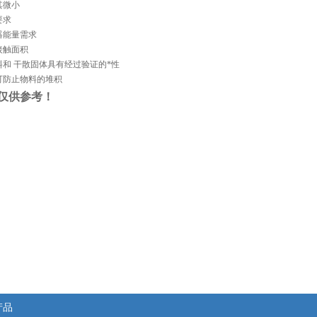
其微小
要求
器能量需求
接触面积
和 干散固体具有经过验证的*性
可防止物料的堆积
仅供参考！
产品