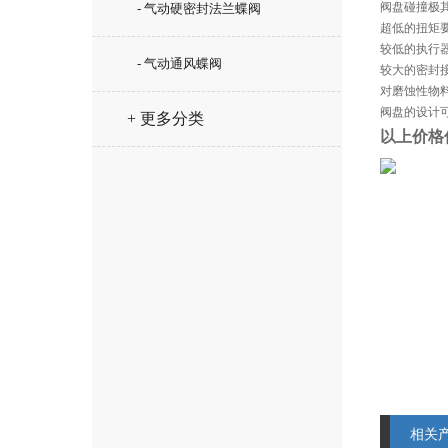
阀盘碰撞极
- 气动硬密封法兰蝶阀
超低的扭矩
较低的执行
- 气动通风蝶阀
较大的密封
对磨蚀性物料
阀盘的设计
+ 更多分类
以上价格
相关