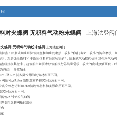
介绍
料对夹蝶阀 无积料气动粉末蝶阀
上海法登阀
夹蝶阀 无积料气动粉末蝶阀
上海法登阀门
能特点：膨胀式阀座可降低阀盘和阀座的磨损，较长的阀门寿命，较小的阀座磨损，
面积，对磨蚀性物料和 干散固体具有经过验证的*，膨胀式气动蝶阀价格 过铝粉气动
阀盘碰撞极其微小，超低的扭矩要求较低的执行器能量需求，较大的密封接触面积，对
双轴密封，多重轴承
0°C 至175° 随实际应用和制造材料而不同。
对阀座可达9.3bar 随制造材料和实际应用而不同。
全真空状态达到10.3bar随制造材料和实际应用而不同。
 随实际应用而不同。
蝶阀价格 过铝粉气动阀
可降低阀盘和阀座的磨损
寿命
磨损