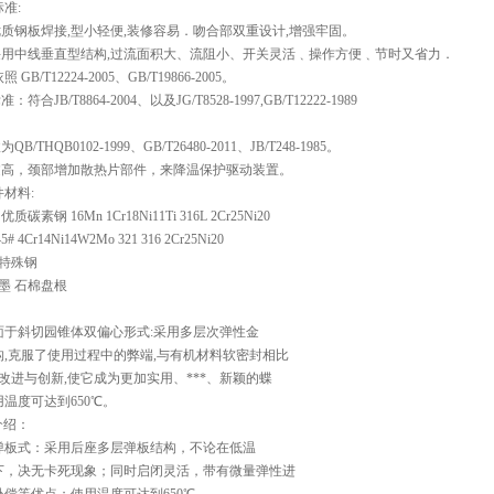
准:
优质钢板焊接,型小轻便,装修容易．吻合部双重设计,增强牢固。
板采用中线垂直型结构,过流面积大、流阻小、开关灵活﹑操作方便﹑节时又省力．
 GB/T12224-2005、GB/T19866-2005。
符合JB/T8864-2004、以及JG/T8528-1997,GB/T12222-1989
B/THQB0102-1999、GB/T26480-2011、JB/T248-1985。
度过高，颈部增加散热片部件，来降温保护驱动装置。
材料:
质碳素钢 16Mn 1Cr18Ni11Ti 316L 2Cr25Ni20
5# 4Cr14Ni14W2Mo 321 316 2Cr25Ni20
锈特殊钢
石墨 石棉盘根
：
面于斜切园锥体双偏心形式:采用多层次弹性金
构,克服了使用过程中的弊端,与有机材料软密封相比
改进与创新,使它成为更加实用、***、新颖的蝶
温度可达到650℃。
漏介绍：
弹板式：采用后座多层弹板结构，不论在低温
下，决无卡死现象；同时启闭灵活，带有微量弹性进