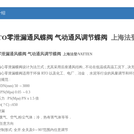
介绍
TO零泄漏通风蝶阀 气动通风调节蝶阀
上海法登
零泄漏通风蝶阀 气动通风调节蝶阀
 上海法登/VATTEN
偏心零泄漏蝶阀设计为法兰式 ; 尤其采用后座通风结构 , 不论在低温或高温工况下 , 决
偏心零泄漏蝶阀适用于环保 RTO 以及化工、电厂﹑冶金 ﹑水泥等行业的风量调节和环
规范 :
DN(mm) 50 ～3000
PN(Mpa) 0.05 ～0.3
: PS(Mpa) PN x 1.5 倍
( ? C) ≤650
0泄漏
质: 废气、空气;粉尘气体；冷﹑热有害气体等等．
: 任意方向
控制形式: 全开.全关及0～90?范围内任意调节