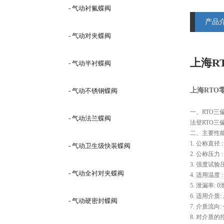
- 气动衬氟蝶阀
产品
- 气动对夹蝶阀
上海R
- 气动半衬蝶阀
上海RTO
- 气动不锈钢蝶阀
一、RTO三
- 气动法兰蝶阀
法登RTO三
二、主要性能
1. 公称直径 : 
- 气动卫生级快装蝶阀
2. 公称压力 : 
3. 强度试验压力 
- 气动全衬对夹蝶阀
4. 适用温度 : t
5. 泄漏率: 
6. 适用介
- 气动硬密封蝶阀
7. 介质流向
8. 对介质的