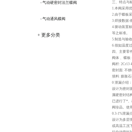
三、特点与标
- 气动硬密封法兰蝶阀
1.本阀采用
2.由于蝶
- 气动通风蝶阀
3.焊接数据:依照
4.驱动装置标准：
等之标准。
+ 更多分类
5.制造与验收为Q
6.假如温
四、主要零件
阀体﹑ 蝶板: 优
阀杆: 2Cr13 4
密封面: 不
填料: 膨胀
0 泄漏介绍
设计为密封
属硬密封结
已进行了*、
阀珍品。使用
0.3-1%泄
设计为多层
或高温工况