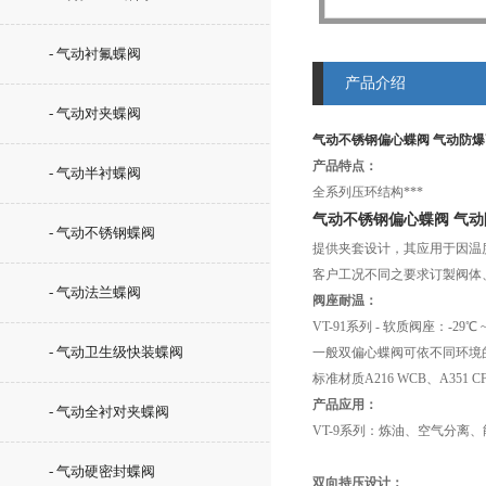
- 气动衬氟蝶阀
产品介绍
- 气动对夹蝶阀
气动不锈钢偏心蝶阀 气动防
产品特点：
- 气动半衬蝶阀
全系列压环结构***
气动不锈钢偏心蝶阀 气
- 气动不锈钢蝶阀
提供夹套设计，其应用于因温
客户工况不同之要求订製阀体
- 气动法兰蝶阀
阀座耐温：
VT-91系列 - 软质阀座：-29℃ ~210
- 气动卫生级快装蝶阀
一般双偏心蝶阀可依不同环境
标准材质A216 WCB、A351
产品应用：
- 气动全衬对夹蝶阀
VT-9系列：炼油、空气分离
- 气动硬密封蝶阀
双向持压设计：