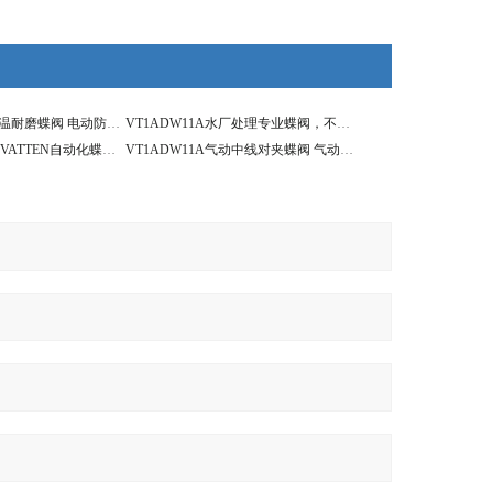
VT1AEW39A耐高温耐磨蝶阀 电动防爆蒸汽蝶阀
VT1ADW11A水厂处理专业蝶阀，不锈钢衬胶对夹蝶阀
VT1ADW11A德国VATTEN自动化蝶阀系列 气动LT支耳蝶阀
VT1ADW11A气动中线对夹蝶阀 气动电磁排气蝶阀