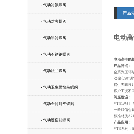
- 气动衬氟蝶阀
产品
- 气动对夹蝶阀
电动高
- 气动半衬蝶阀
- 气动不锈钢蝶阀
电动高性能蝶
产品特点：
- 气动法兰蝶阀
全系列压环结
双偏心90
提供夹套设
- 气动卫生级快装蝶阀
客户工况不
阀座耐温：
- 气动全衬对夹蝶阀
VT-91系列 - 
一般双偏心
标准材质A21
- 气动硬密封蝶阀
产品应用：
VT-9系列