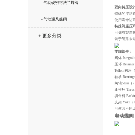
- 气动硬密封法兰蝶阀
双向持压设
特殊的浮动
- 气动通风蝶阀
使用寿命达可
特殊阀座压
可拥有製造
+ 更多分类
装于管路末
零细部件：
阀体 Integr
压环 Reta
Teflon
轴承 Beari
阀轴Stem（7
止推环 Thr
填含料 Pack
支架 Yoke
可依照不同
电动蝶阀