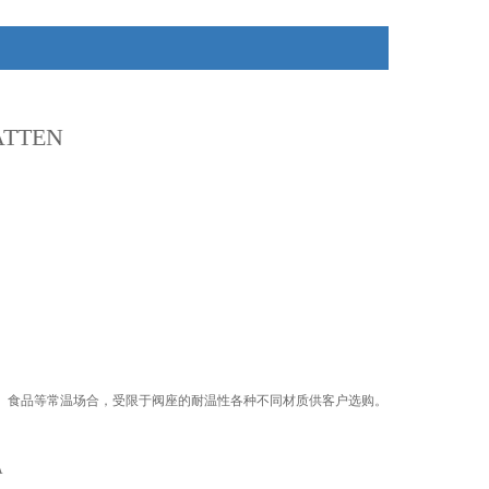
TTEN
化、食品等常温场合，受限于阀座的耐温性各种不同材质供客户选购。
A