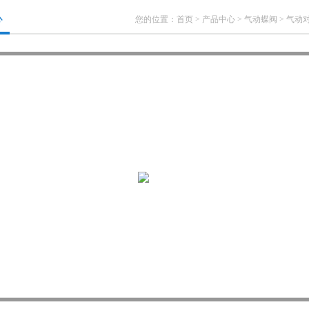
心
您的位置：
首页
>
产品中心
>
气动蝶阀
>
气动