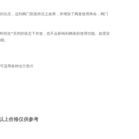
封比压，达到阀门双面持压之效果，并增加了阀座使用寿命，阀门
长时间在*关闭的状态下存放，也不会影响到阀座的使用功能。如需安
功能。
RH，可适用各种法兰垫片
以上价格仅供参考