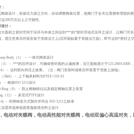
计：
式阀座设计，依据压力源之方向，自动调整阀座位置，使阀门于全关位置拥有理想的密
达200万次以上之可能性。
环设计：
较大面积之密封空间于压环与本体之间达到***的*密封浮动式压环之设计，让阀门可
端，需注意将压环面安装于管路法兰上(压环面贴紧于管路法兰面)，即可达到*密封之
al stop Body（1） － 一体式阀体设计
iner（3）－ ***的压环设计，可确保密封面的止漏效果，法兰面粗度介于125-200AA
 阀座（4）－ 达到双向持压之效果。（注：阀门安装时须将压环装置于管路上游端）
ngs（5&6）－ 上下轴承材料为PTFE+316 SS
）－ 根据ISO 5211设计
ust Ring（9）－ 防止阀轴错位以及稳定阀轴位置之装置
ing（12）－ 多层式PTFE设计
（14) － 利用铸造方式製作并符合 ISO 5211之标准
工况需求选择低密度逸散填含料之设计
，
电动
对夹蝶阀，
电动
高性能对夹蝶阀，
电动
双偏心高温对夹，