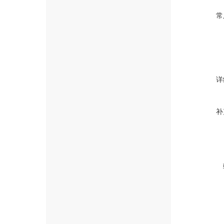
常
详
补