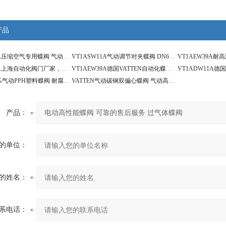
产品
VT1ASW11A压缩空气专用蝶阀 气动控制蝶阀 带手动操作
VT1ASW11A气动调节对夹蝶阀 DN600 控制流量蝶阀
VT1ASW11A上海自动化阀门厂家，气动对夹蝶阀
VT1AEW39A德国VATTEN自动化蝶阀系列 电动高性能蝶阀
VT1ADW71G气动PPH塑料蝶阀 耐腐蚀双作用气动蝶阀
VATTEN气动碳钢双偏心蝶阀 气动高性能碳钢蝶阀
产品：
的单位：
的姓名：
系电话：