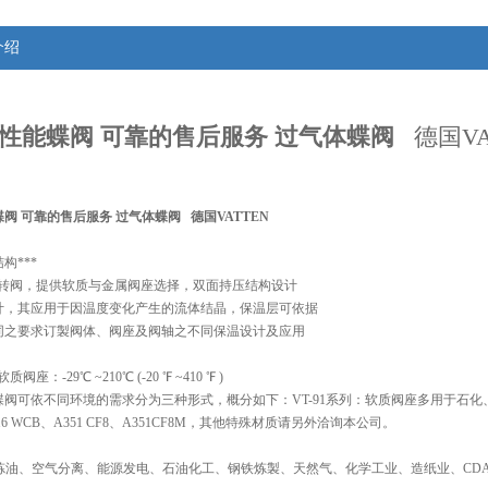
介绍
性能蝶阀 可靠的售后服务 过气体蝶阀
德国VA
阀 可靠的售后服务 过气体蝶阀
 德国VATTEN
构***
°迴转阀，提供软质与金属阀座选择，双面持压结构设计
计，其应用于因温度变化产生的流体结晶，保温层可依据
同之要求订製阀体、阀座及阀轴之不同保温设计及应用
软质阀座：-29℃ ~210℃ (-20 ℉ ~410 ℉ )
蝶阀可依不同环境的需求分为三种形式，概分如下：VT-91系列：软质阀座多用于石
6 WCB、A351 CF8、A351CF8M，其他特殊材质请另外洽询本公司。
：炼油、空气分离、能源发电、石油化工、钢铁炼製、天然气、化学工业、造纸业、CD