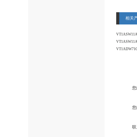
相关
您
您
联