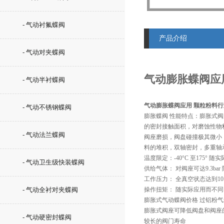
- 气动衬氟蝶阀
产品介绍
- 气动对夹蝶阀
气动膨胀蝶阀应
- 气动半衬蝶阀
气动膨胀蝶阀应用 颗粒粉料
- 气动不锈钢蝶阀
膨胀蝶阀 
性能特点：膨胀式阀
的密封接触面积，对磨蚀性物
- 气动法兰蝶阀
阀座磨损，阀盘碰撞极其微小
料的堆积，双轴密封，多重轴
温度限定：-40°C 至175°
- 气动卫生级快装蝶阀
供给气体： 对阀座可达9.3b
工作压力： 全真空状态达到10
- 气动全衬对夹蝶阀
操作扭矩： 随实际应用而不同
膨胀式气动蝶阀价格 过铝粉
膨胀式阀座可降低阀盘和阀座
- 气动硬密封蝶阀
较长的阀门寿命