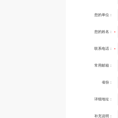
您的单位：
您的姓名：
联系电话：
常用邮箱：
省份：
详细地址：
补充说明：