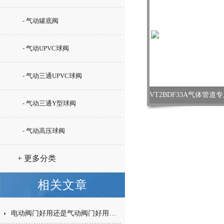
- 气动罐底阀
- 气动UPVC球阀
- 气动三通UPVC球阀
- 气动三通Y型球阀
- 气动高压球阀
+ 更多分类
相关文章
电动阀门好用还是气动阀门好用呢？