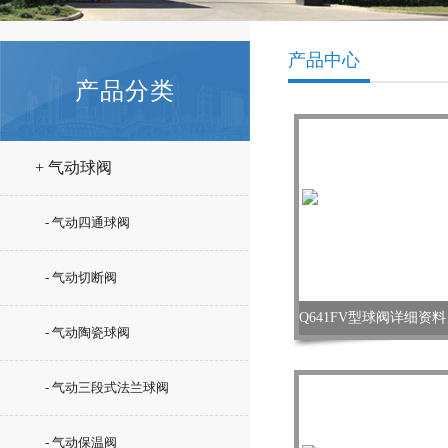
产品中心
产品分类
+ 气动球阀
- 气动四通球阀
- 气动切断阀
- 气动陶瓷球阀
- 气动三段式法兰球阀
- 气动保温阀