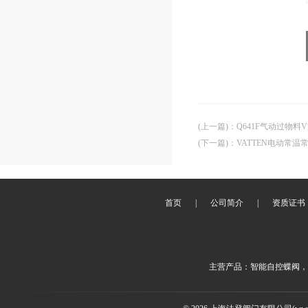
(上一篇)
：
Q641F气动过物
(下一篇)
：
VATTEN电动常
首页
|
公司简介
|
资质证书
主营产品：智能自控蝶阀，