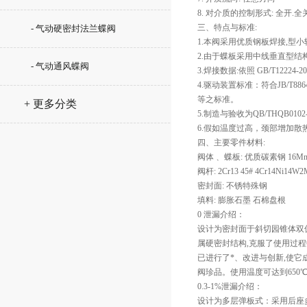
8. 对介质的控制形式: 全开.
三、特点与标准:
- 气动硬密封法兰蝶阀
1.本阀采用优质钢板焊接,型
2.由于蝶板采用中线垂直型结
- 气动通风蝶阀
3.焊接数据:依照 GB/T12224-20
4.驱动装置标准：符合JB/T8864-20
等之标准。
+ 更多分类
5.制造与验收为QB/THQB0102-19
6.假如温度过高，颈部增加
四、主要零件材料:
阀体﹑ 蝶板: 优质碳素钢 16Mn 1Cr1
阀杆: 2Cr13 45# 4Cr14Ni14W2M
密封面: 不锈特殊钢
填料: 膨胀石墨 石棉盘根
0 泄漏介绍：
设计为密封面于斜切园锥体双
属硬密封结构,克服了使用过程
已进行了*、改进与创新,使它
阀珍品。使用温度可达到650
0.3-1%泄漏介绍：
设计为多层弹板式：采用后座