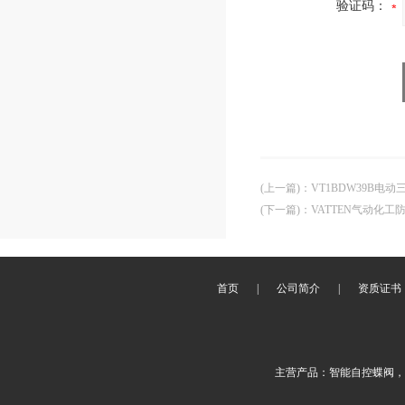
验证码：
(上一篇)
：
VT1BDW39B电
(下一篇)
：
VATTEN气动化
首页
|
公司简介
|
资质证书
主营产品：智能自控蝶阀，