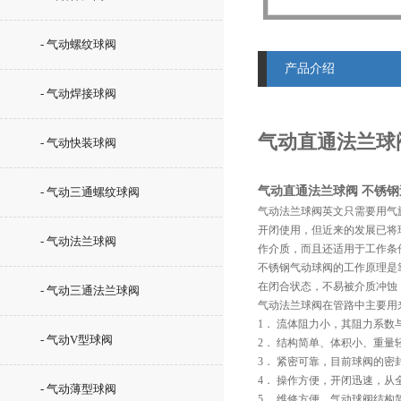
- 气动螺纹球阀
产品介绍
- 气动焊接球阀
气动直通法兰球
- 气动快装球阀
气动直通法兰球阀 不锈
- 气动三通螺纹球阀
气动法兰球阀英文只需要用气
开闭使用，但近来的发展已将
- 气动法兰球阀
作介质，而且还适用于工作条
不锈钢气动球阀的工作原理是
在闭合状态，不易被介质冲蚀
- 气动三通法兰球阀
气动法兰球阀在管路中主要用
1． 流体阻力小，其阻力系数
- 气动V型球阀
2． 结构简单、体积小、重量
3． 紧密可靠，目前球阀的
4． 操作方便，开闭迅速，从
- 气动薄型球阀
5． 维修方便，气动球阀结