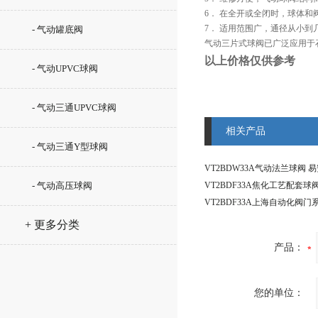
6． 在全开或全闭时，球体
7． 适用范围广，通径从小
- 气动罐底阀
气动三片式球阀已广泛应用于
以上价格仅供参考
- 气动UPVC球阀
- 气动三通UPVC球阀
相关产品
- 气动三通Y型球阀
- 气动高压球阀
+ 更多分类
产品：
您的单位：