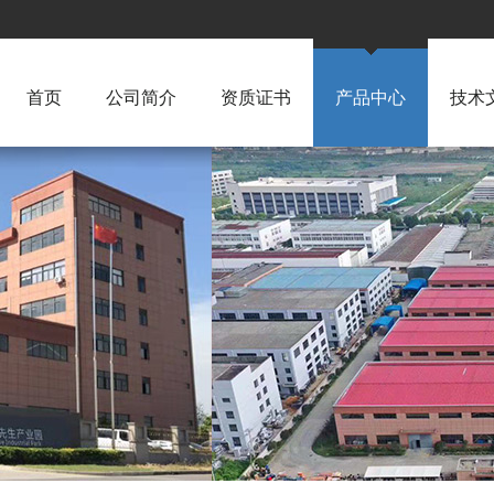
首页
公司简介
资质证书
产品中心
技术