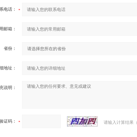
系电话：
用邮箱：
省份：
细地址：
充说明：
验证码：
请输入计算结果（