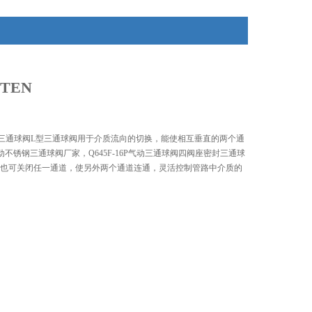
中介质的合流或分流。
TEN
牌气动三通球阀L型三通球阀用于介质流向的切换，能使相互垂直的两个通
锈钢三通球阀厂家，Q645F-16P气动三通球阀四阀座密封三通球
也可关闭任一通道，使另外两个通道连通，灵活控制管路中介质的