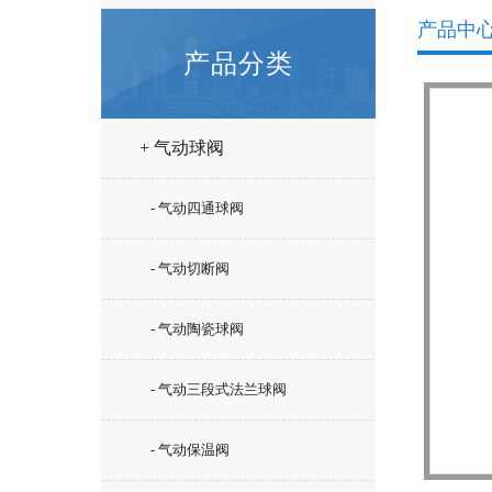
产品中
产品分类
+ 气动球阀
- 气动四通球阀
- 气动切断阀
- 气动陶瓷球阀
- 气动三段式法兰球阀
- 气动保温阀