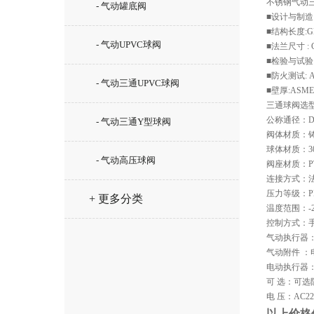
不锈钢气动
- 气动罐底阀
■设计与制造:GB/
■结构长度:GB/T
- 气动UPVC球阀
■法兰尺寸 : GB
■检验与试验 :
■防火测试: API
- 气动三通UPVC球阀
■壁厚:ASME 
三通球阀选
公称通径：DN
- 气动三通Y型球阀
阀体材质：铸钢
球体材质：30
- 气动高压球阀
阀座材质：P
连接方式：
压力等级：PN10
+ 更多分类
温度范围：-20
控制方式：
气动执行器
气动附件 
电动执行器：
可 选：可选防
电 压：AC220
以上价格