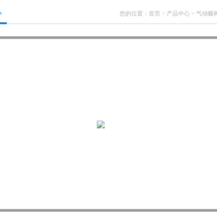
心
您的位置：
首页
>
产品中心
>
气动蝶