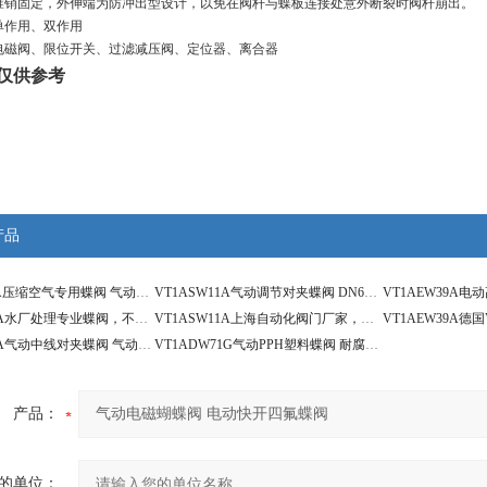
锥销固定，外伸端为防冲出型设计，以免在阀杆与蝶板连接处意外断裂时阀杆崩出。
单作用、双作用
电磁阀、限位开关、过滤减压阀、定位器、离合器
仅供参考
产品
VT1ASW11A压缩空气专用蝶阀 气动控制蝶阀 带手动操作
VT1ASW11A气动调节对夹蝶阀 DN600 控制流量蝶阀
VT1ADW11A水厂处理专业蝶阀，不锈钢衬胶对夹蝶阀
VT1ASW11A上海自动化阀门厂家，气动对夹蝶阀
VT1ADW11A气动中线对夹蝶阀 气动电磁排气蝶阀
VT1ADW71G气动PPH塑料蝶阀 耐腐蚀双作用气动蝶阀
产品：
的单位：