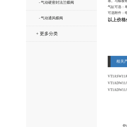
靠。与蝶板
- 气动硬密封法兰蝶阀
气缸可选：
可选附件：
- 气动通风蝶阀
以上价格
+ 更多分类
相关
您