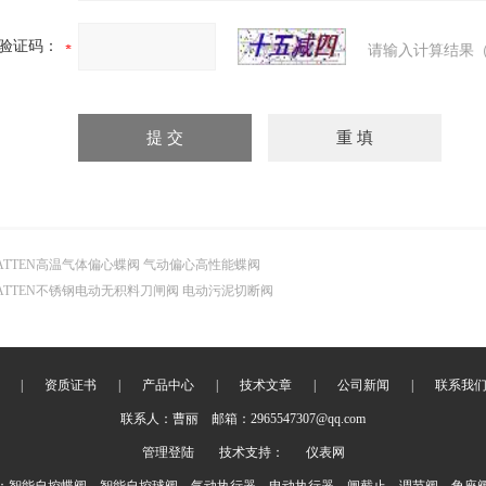
验证码：
请输入计算结果（
ATTEN高温气体偏心蝶阀 气动偏心高性能蝶阀
ATTEN不锈钢电动无积料刀闸阀 电动污泥切断阀
|
资质证书
|
产品中心
|
技术文章
|
公司新闻
|
联系我
联系人：曹丽 邮箱：2965547307@qq.com
管理登陆
技术支持：
仪表网