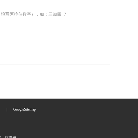
填写阿拉伯数字），如：三加四=7
们
|
GoogleSitemap