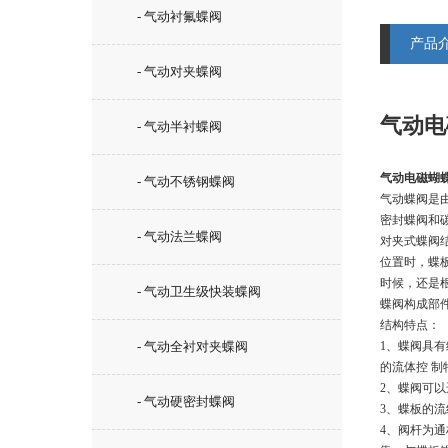
- 气动衬氟蝶阀
产品
- 气动对夹蝶阀
气动电
- 气动半衬蝶阀
气动电磁蝴
- 气动不锈钢蝶阀
气动蝶阀是
密封蝶阀和
- 气动法兰蝶阀
对夹式蝶阀
位置时，蝶
时候，还是
- 气动卫生级快装蝶阀
蝶阀构成部
结构特点：
- 气动全衬对夹蝶阀
1、蝶阀具
的流体控 
2、蝶阀可
- 气动硬密封蝶阀
3、蝶板的
4、阀杆为