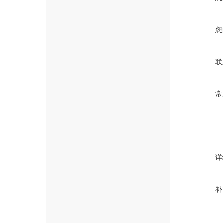
您
联
常
详
补