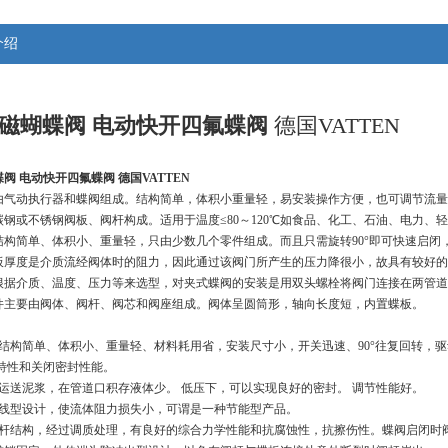
介绍
磁蝴蝶阀 电动快开四氟蝶阀
德国VATTEN
蝶阀 电动快开四氟蝶阀
 德国VATTEN
由气动执行器和蝶阀组成。结构简单，体积小重量轻，易安装操作方便，也可调节流量
碳钢或不锈钢阀板、阀杆构成。适用于温度≤80～120℃如食品、化工、石油、电力
结构简单、体积小、重量轻，只由少数几个零件组成。而且只需旋转90°即可快速启闭
板厚度是介质流经阀体时的阻力，因此通过该阀门所产生的压力降很小，故具有较好的
根据介质、温度、压力等来选型，对夹式蝶阀的安装是用双头螺栓将阀门连接在两管道
件主要由阀体、阀杆、阀芯和阀座组成。阀体呈圆筒形，轴向长度短，内置蝶板。
有结构简单、体积小、重量轻、材料耗用省，安装尺寸小，开关迅速、90°往复回转，
制特性和关闭密封性能。
以运送泥浆，在管道口积存液体少。 低压下，可以实现良好的密封。 调节性能好。
流线型设计，使流体阻力损失小，可谓是一种节能型产品。
通杆结构，经过调质处理，有良好的综合力学性能和抗腐蚀性，抗擦伤性。蝶阀启闭时