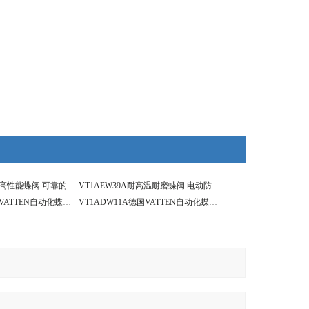
VT1AEW39A电动高性能蝶阀 可靠的售后服务 过气体蝶阀
VT1AEW39A耐高温耐磨蝶阀 电动防爆蒸汽蝶阀
VT1AEW39A德国VATTEN自动化蝶阀系列 电动高性能蝶阀
VT1ADW11A德国VATTEN自动化蝶阀系列 气动LT支耳蝶阀