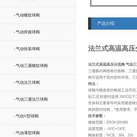
- 气动螺纹球阀
产品介绍
- 气动焊接球阀
法兰式高温高压
- 气动快装球阀
法兰式高温高压分流阀 气动
- 气动三通螺纹球阀
三通换向阀俗称分路阀，三通
构可适用于室内室外环境。三
- 气动法兰球阀
特点：
球阀与阀座密封根据工况不同,
刻工况,软密封适用 200℃以下
- 气动三通法兰球阀
壳体和主要零件均采用紧密铸
殊的密封结构，*使用要求。手
- 气动V型球阀
技术参数：
规格范围：DN50-DN400
温度范围：-10℃≈130℃
- 气动薄型球阀
阀体材质：WCB、304、316