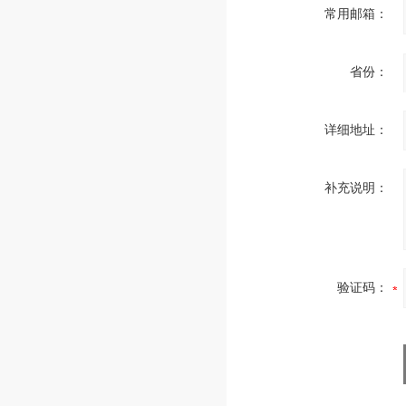
常用邮箱：
省份：
详细地址：
补充说明：
验证码：