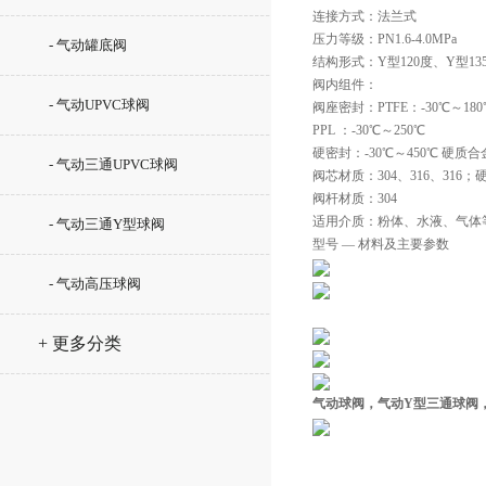
连接方式：法兰式
压力等级：PN1.6-4.0MPa
- 气动罐底阀
结构形式：Y型120度、Y型13
阀内组件：
- 气动UPVC球阀
阀座密封：PTFE：-30℃～180
PPL ：-30℃～250℃
硬密封：-30℃～450℃ 硬
- 气动三通UPVC球阀
阀芯材质：304、316、31
阀杆材质：304
适用介质：粉体、水液、气体
- 气动三通Y型球阀
型号 — 材料及主要参数
- 气动高压球阀
+ 更多分类
气动球阀，气动Y型三通球阀