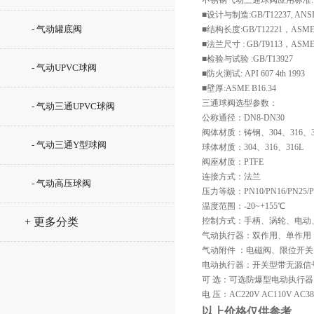
不锈钢气动三通球阀应用标准:
■设计与制造:GB/T12237, ANSI B
- 气动罐底阀
■结构长度:GB/T12221，ASME B1
■法兰尺寸 : GB/T9113，ASME B16
■检验与试验 :GB/T13927
- 气动UPVC球阀
■防火测试: API 607 4th 1993
■壁厚:ASME B16.34
三通球阀选型参数：
- 气动三通UPVC球阀
公称通径：DN8-DN30
阀体材质：铸钢、304、316、3
- 气动三通Y型球阀
球体材质：304、316、316L
阀座材质：PTFE
连接方式：法兰
- 气动高压球阀
压力等级：PN10/PN16/PN25/P
温度范围：-20~+155℃
+ 更多分类
控制方式：手柄、涡轮、电动
气动执行器：双作用、单作用
气动附件 ：电磁阀、限位开
电动执行器：开关型带无源信号、
可 选：可选防爆型电动执行器；防爆
电 压：AC220V AC110V AC38
以上价格仅供参考