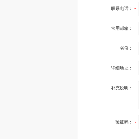
联系电话：
常用邮箱：
省份：
详细地址：
补充说明：
验证码：