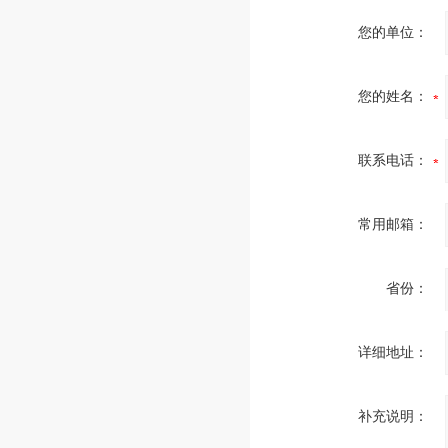
您的单位：
您的姓名：
联系电话：
常用邮箱：
省份：
详细地址：
补充说明：