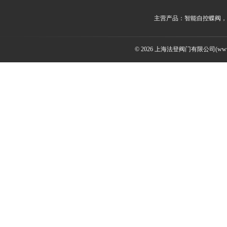
主营产品：智能自控蝶阀，
© 2026 上海法登阀门有限公司(www.v