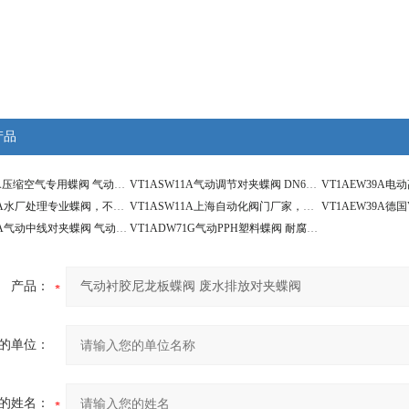
产品
VT1ASW11A压缩空气专用蝶阀 气动控制蝶阀 带手动操作
VT1ASW11A气动调节对夹蝶阀 DN600 控制流量蝶阀
VT1ADW11A水厂处理专业蝶阀，不锈钢衬胶对夹蝶阀
VT1ASW11A上海自动化阀门厂家，气动对夹蝶阀
VT1ADW11A气动中线对夹蝶阀 气动电磁排气蝶阀
VT1ADW71G气动PPH塑料蝶阀 耐腐蚀双作用气动蝶阀
产品：
的单位：
的姓名：