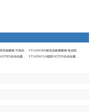
VT1AEW39A电动高性能蝶阀 可靠的售后服务 过气体蝶阀
VT1AEW39A耐高温耐磨蝶阀 电动防爆蒸汽蝶阀
VT1AEW39A德国VATTEN自动化蝶阀系列 电动高性能蝶阀
VT1ADW11A德国VATTEN自动化蝶阀系列 气动LT支耳蝶阀