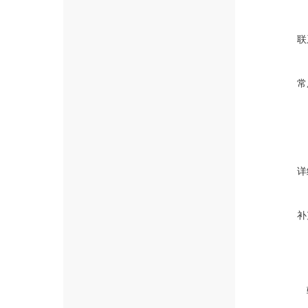
联
常
详
补