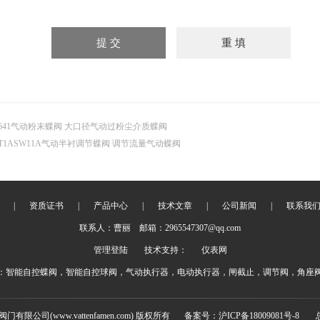
641气动粉末蝶阀 大口径气动过粉尘介质蝶阀
T1ASW11A气动半衬调节蝶阀 调节流量气动蝶阀
|
资质证书
|
产品中心
|
技术文章
|
公司新闻
|
联系我
联系人：曹丽 邮箱：2965547307@qq.com
管理登陆
技术支持：
仪表网
：智能自控蝶阀，智能自控球阀，气动执行器，电动执行器，闸截止，调节阀，角座
阀门有限公司(www.vattenfamen.com) 版权所有
备案号：沪ICP备18009081号-8
总