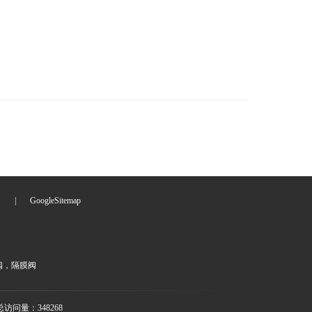
们
|
GoogleSitemap
阀，隔膜阀
访问量：348268