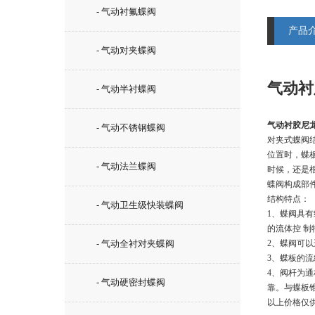
- 气动衬氟蝶阀
产品
- 气动对夹蝶阀
气动衬
- 气动半衬蝶阀
气动衬胶尼
- 气动不锈钢蝶阀
对夹式蝶阀
位置时，蝶
- 气动法兰蝶阀
时候，还是
蝶阀构成部
结构特点：
- 气动卫生级快装蝶阀
1、蝶阀具
的流体控 
- 气动全衬对夹蝶阀
2、蝶阀可
3、蝶板的
4、阀杆为
- 气动硬密封蝶阀
靠。与蝶板
以上价格仅