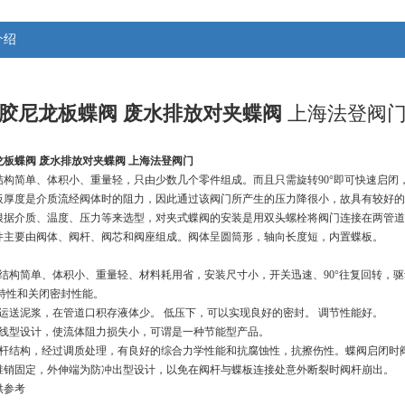
介绍
胶尼龙板蝶阀 废水排放对夹蝶阀
上海法登阀
龙板蝶阀 废水排放对夹蝶阀
 上海法登阀门
结构简单、体积小、重量轻，只由少数几个零件组成。而且只需旋转90°即可快速启闭
板厚度是介质流经阀体时的阻力，因此通过该阀门所产生的压力降很小，故具有较好的
根据介质、温度、压力等来选型，对夹式蝶阀的安装是用双头螺栓将阀门连接在两管道
件主要由阀体、阀杆、阀芯和阀座组成。阀体呈圆筒形，轴向长度短，内置蝶板。
有结构简单、体积小、重量轻、材料耗用省，安装尺寸小，开关迅速、90°往复回转，
制特性和关闭密封性能。
以运送泥浆，在管道口积存液体少。 低压下，可以实现良好的密封。 调节性能好。
流线型设计，使流体阻力损失小，可谓是一种节能型产品。
通杆结构，经过调质处理，有良好的综合力学性能和抗腐蚀性，抗擦伤性。蝶阀启闭时
锥销固定，外伸端为防冲出型设计，以免在阀杆与蝶板连接处意外断裂时阀杆崩出。
供参考