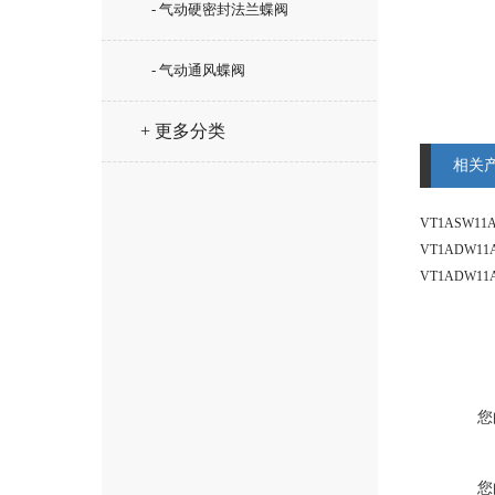
- 气动硬密封法兰蝶阀
- 气动通风蝶阀
+ 更多分类
相关
您
您