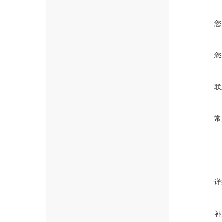
您
您
联
常
详
补