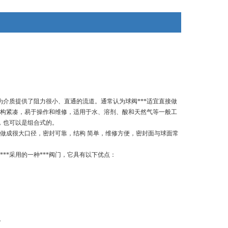
为介质提供了阻力很小、直通的流道。通常认为球阀***适宜直接做
构紧凑，易于操作和维修，适用于水、溶剂、酸和天然气等一般工
，也可以是组合式的。
做成很大口径，密封可靠，结构 简单，维修方便，密封面与球面常
*采用的一种***阀门，它具有以下优点：
。