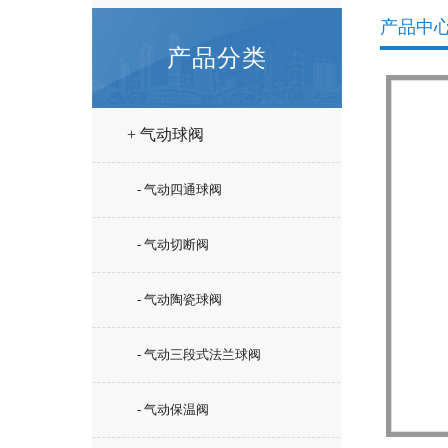
产品中
产品分类
+ 气动球阀
- 气动四通球阀
- 气动切断阀
- 气动陶瓷球阀
- 气动三段式法兰球阀
- 气动保温阀