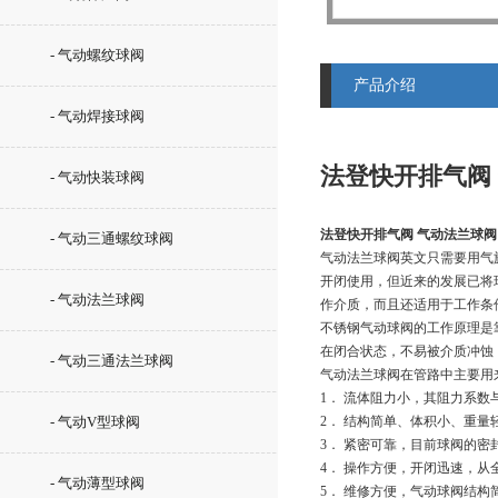
- 气动螺纹球阀
产品介绍
- 气动焊接球阀
法登快开排气阀 
- 气动快装球阀
法登快开排气阀 气动法兰球阀 
- 气动三通螺纹球阀
气动法兰球阀英文只需要用气
开闭使用，但近来的发展已将
- 气动法兰球阀
作介质，而且还适用于工作条
不锈钢气动球阀的工作原理是
在闭合状态，不易被介质冲蚀，
- 气动三通法兰球阀
气动法兰球阀在管路中主要用
1． 流体阻力小，其阻力系数
- 气动V型球阀
2． 结构简单、体积小、重量
3． 紧密可靠，目前球阀的密
4． 操作方便，开闭迅速，从
- 气动薄型球阀
5． 维修方便，气动球阀结