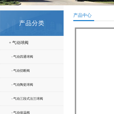
产品中心
产品分类
+ 气动球阀
- 气动四通球阀
- 气动切断阀
- 气动陶瓷球阀
- 气动三段式法兰球阀
- 气动保温阀