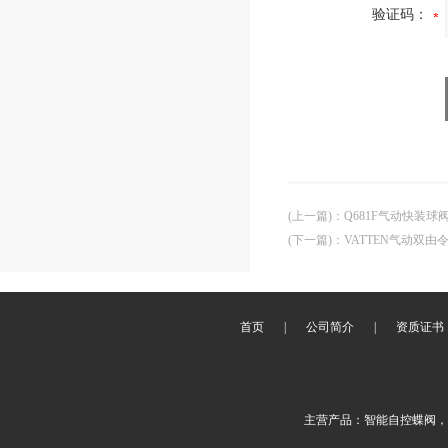
验证码：
(上一篇)
：
Q681F气动快装
(下一篇)
：
VATTEN气动双由
首页
|
公司简介
|
资质证书
主营产品：智能自控蝶阀，