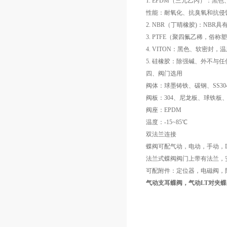
1. EPDM（三元乙丙）：黑色
性能：耐氧化、抗臭氧和抗侵
2. NBR（丁晴橡胶)：N
3. PTFE（聚四氟乙稀，
4. VITON：黑色、软密封
5. 硅橡胶：除强碱、外不与
四、阀门选用
阀体：球墨铸铁、碳钢、SS304
阀板：304、尼龙板、球铁板、316
阀座：EPDM
温度：-15~85℃
双法兰连接
蝶阀可配气动，电动，手动，D
法兰式蝶阀阀门上带有法兰，
可配附件：定位器，电磁阀，
气动支耳蝶阀，气动LT对夹