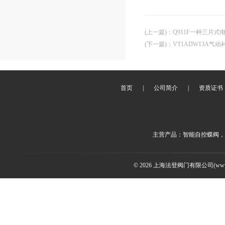
(上一篇)
：
Q911F一种三片
(下一篇)
：
VT1ADW13A气
首页
|
公司简介
|
资质证书
主营产品：智能自控蝶阀，
© 2026 上海法登阀门有限公司(www.v