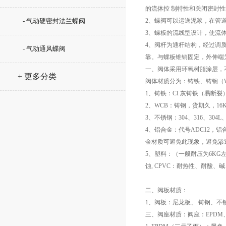
的流体控 制特性和关闭密封
- 气动硬密封法兰蝶阀
2、蝶阀可以运送泥浆，在管道
3、蝶板的流线型设计，使流
4、阀杆为通杆结构，经过调
- 气动通风蝶阀
靠。与蝶板锥销固定，外伸端
一、阀体采用环氧树脂涂层，
+ 更多分类
阀体材质分为：铸铁、铸钢（W
1、铸铁：CI 灰铸铁（易断裂
2、WCB：铸钢，货期久，16
3、不锈钢：304、316、304L、
4、铝合金：代号ADC12，
金材质可避免此现象，避免渗
5、塑料：（一般耐压为6KG
蚀, CPVC：耐热性、耐酸
二、阀板材质：
1、阀板：尼龙板、 铸钢、不锈钢（
三、阀座材质：阀座：EPDM、