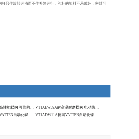
阀杆只作旋转运动而不作升降运行，阀杆的填料不易破坏，密封可
VT1AEW39A电动高性能蝶阀 可靠的售后服务 过气体蝶阀
VT1AEW39A耐高温耐磨蝶阀 电动防爆蒸汽蝶阀
VT1AEW39A德国VATTEN自动化蝶阀系列 电动高性能蝶阀
VT1ADW11A德国VATTEN自动化蝶阀系列 气动LT支耳蝶阀