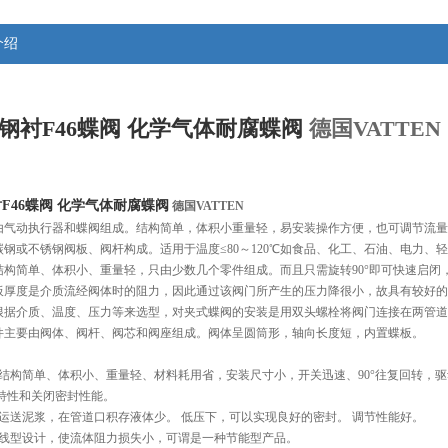
介绍
钢衬F46蝶阀 化学气体耐腐蝶阀
德国VATTEN
F46蝶阀 化学气体耐腐蝶阀
 德国VATTEN
由气动执行器和蝶阀组成。结构简单，体积小重量轻，易安装操作方便，也可调节流量
碳钢或不锈钢阀板、阀杆构成。适用于温度≤80～120℃如食品、化工、石油、电力
结构简单、体积小、重量轻，只由少数几个零件组成。而且只需旋转90°即可快速启闭
板厚度是介质流经阀体时的阻力，因此通过该阀门所产生的压力降很小，故具有较好的
根据介质、温度、压力等来选型，对夹式蝶阀的安装是用双头螺栓将阀门连接在两管道
件主要由阀体、阀杆、阀芯和阀座组成。阀体呈圆筒形，轴向长度短，内置蝶板。
有结构简单、体积小、重量轻、材料耗用省，安装尺寸小，开关迅速、90°往复回转，
制特性和关闭密封性能。
以运送泥浆，在管道口积存液体少。 低压下，可以实现良好的密封。 调节性能好。
流线型设计，使流体阻力损失小，可谓是一种节能型产品。