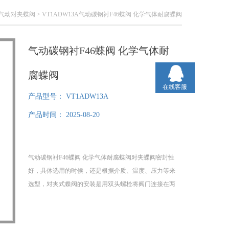
气动对夹蝶阀
> VT1ADW13A气动碳钢衬F46蝶阀 化学气体耐腐蝶阀
气动碳钢衬F46蝶阀 化学气体耐
腐蝶阀
在线客服
产品型号：
VT1ADW13A
产品时间：
2025-08-20
气动碳钢衬F46蝶阀 化学气体耐腐蝶阀对夹蝶阀密封性
好，具体选用的时候，还是根据介质、温度、压力等来
选型，对夹式蝶阀的安装是用双头螺栓将阀门连接在两
管道法兰之间。