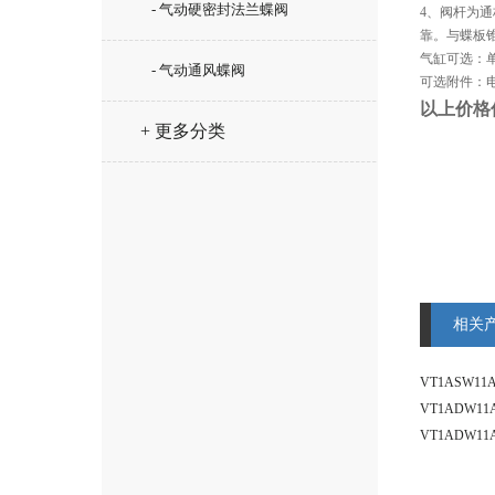
- 气动硬密封法兰蝶阀
4、阀杆为
靠。与蝶板
气缸可选：
- 气动通风蝶阀
可选附件：
以上价格
+ 更多分类
相关