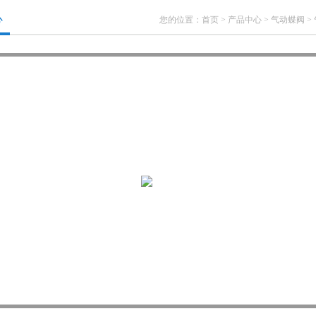
心
您的位置：
首页
>
产品中心
>
气动蝶阀
>