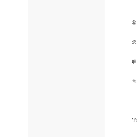
您
您
联
常
详