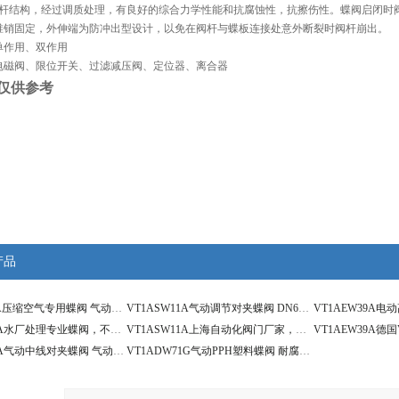
通杆结构，经过调质处理，有良好的综合力学性能和抗腐蚀性，抗擦伤性。蝶阀启闭时
锥销固定，外伸端为防冲出型设计，以免在阀杆与蝶板连接处意外断裂时阀杆崩出。
单作用、双作用
电磁阀、限位开关、过滤减压阀、定位器、离合器
仅供参考
产品
VT1ASW11A压缩空气专用蝶阀 气动控制蝶阀 带手动操作
VT1ASW11A气动调节对夹蝶阀 DN600 控制流量蝶阀
VT1ADW11A水厂处理专业蝶阀，不锈钢衬胶对夹蝶阀
VT1ASW11A上海自动化阀门厂家，气动对夹蝶阀
VT1ADW11A气动中线对夹蝶阀 气动电磁排气蝶阀
VT1ADW71G气动PPH塑料蝶阀 耐腐蚀双作用气动蝶阀