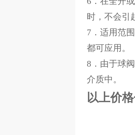
6．在全开
时，不会引
7．适用范
都可应用。
8．由于球
介质中。
以上价格