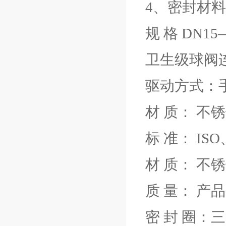
4、密封材料
规 格 DN15
卫生级球阀
驱动方式：
材 质： 不锈钢
标 准： IS
材 质： 不锈钢
质 量： 产
密 封 圈：