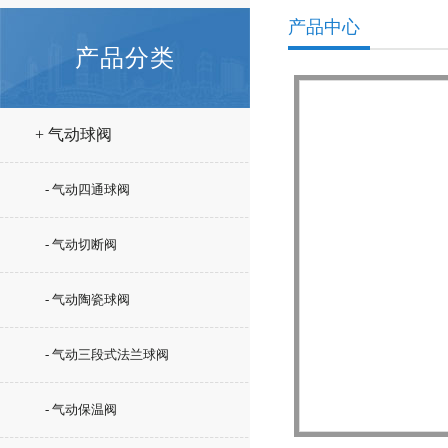
产品中心
产品分类
+ 气动球阀
- 气动四通球阀
- 气动切断阀
- 气动陶瓷球阀
- 气动三段式法兰球阀
- 气动保温阀