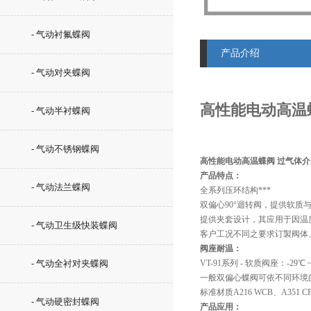
- 气动衬氟蝶阀
产品介绍
- 气动对夹蝶阀
高性能电动高温
- 气动半衬蝶阀
- 气动不锈钢蝶阀
高性能电动高温蝶阀 过气体
产品特点：
- 气动法兰蝶阀
全系列压环结构***
双偏心90°迴转阀，提供软质
提供夹套设计，其应用于因温
- 气动卫生级快装蝶阀
客户工况不同之要求订製阀体
阀座耐温：
- 气动全衬对夹蝶阀
VT-91系列 - 软质阀座：-29℃ ~210
一般双偏心蝶阀可依不同环境
标准材质A216 WCB、A351
- 气动硬密封蝶阀
产品应用：