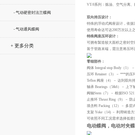
VT-9系列：炼油、空气分离
- 气动硬密封法兰蝶阀
双向持压设计：
特殊的浮动式阀座设计，依据
- 气动通风蝶阀
使用寿命达可达200万次以上
特殊阀座压环设计：
可拥有製造较大面积之密封空
+ 更多分类
装于管路末端，需注意将压环
零细部件：
阀体 Integral stop Body（
压环 Retainer（3）－ 
Teflon 阀座（4）－ 达
轴承 Bearings（5&6）－ 上下
阀轴Stem（7）－ 根据ISO 52
止推环 Thrust Ring（9
填含料 Packing（12）－ 多层
支架 Yoke（14) － 利用铸造
可依照不同工况需求选择低密
电动蝶阀，
电动
对夹蝶