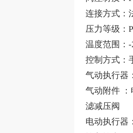
连接方式：
压力等级：PN1
温度范围：-2
控制方式：
气动执行器
气动附件 
滤减压阀
电动执行器：