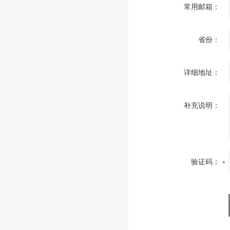
常用邮箱：
省份：
详细地址：
补充说明：
验证码：