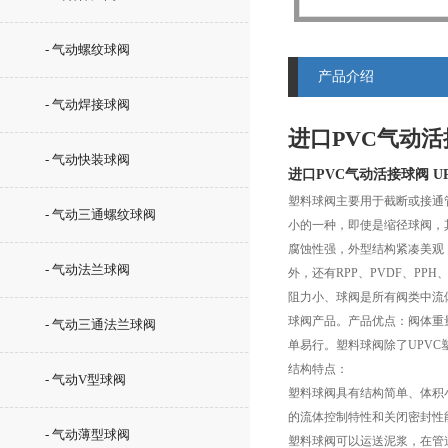
- 气动螺纹球阀
产品介绍
- 气动焊接球阀
进口PVC气动活
- 气动快装球阀
进口PVC气动活接球阀 U
塑料球阀主要用于截断或接通
- 气动三通螺纹球阀
小的一种，即使是缩径球阀，
腐蚀性强，外型结构紧凑美观
- 气动法兰球阀
外，还有RPP、PVDF、P
阻力小、球阀是所有阀类中流
球阀产品。产品优点：阀体重
- 气动三通法兰球阀
单易行。塑料球阀除了UPVC塑
结构特点：
- 气动V型球阀
塑料球阀具有结构简单、体积
的流体控制特性和关闭密封性
- 气动薄型球阀
塑料球阀可以运送泥浆，在管