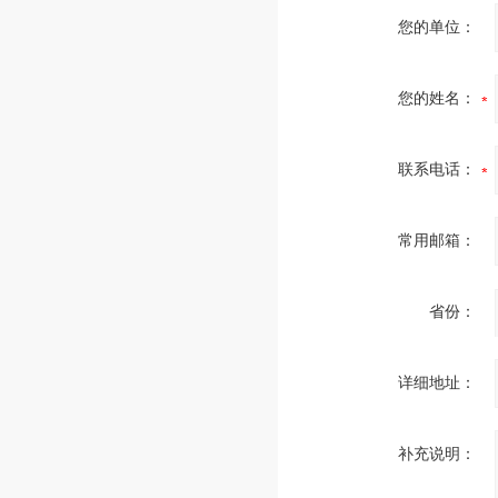
您的单位：
您的姓名：
联系电话：
常用邮箱：
省份：
详细地址：
补充说明：