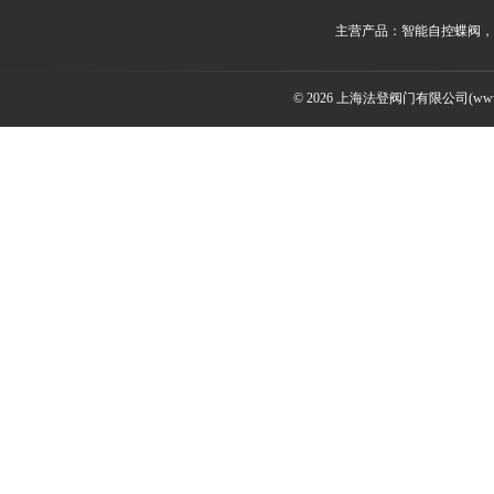
主营产品：智能自控蝶阀，
© 2026 上海法登阀门有限公司(www.v