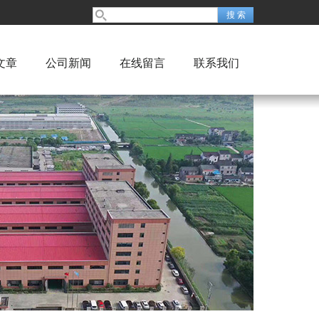
文章
公司新闻
在线留言
联系我们