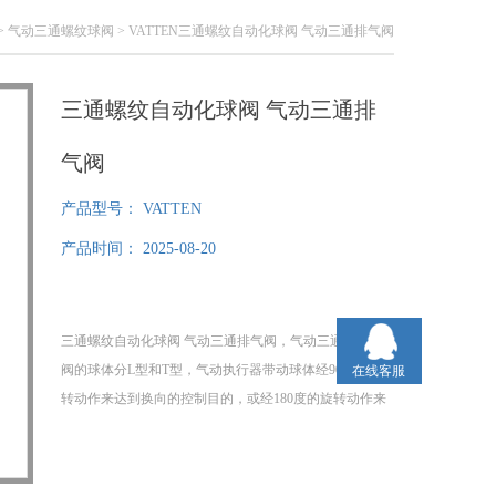
>
气动三通螺纹球阀
> VATTEN三通螺纹自动化球阀 气动三通排气阀
三通螺纹自动化球阀 气动三通排
气阀
产品型号：
VATTEN
产品时间：
2025-08-20
三通螺纹自动化球阀 气动三通排气阀，气动三通丝口球
阀的球体分L型和T型，气动执行器带动球体经90度的旋
在线客服
转动作来达到换向的控制目的，或经180度的旋转动作来
达到换向与分流合流的控制目的。执行器与阀体的直接
连接减少了发生故障的机率。