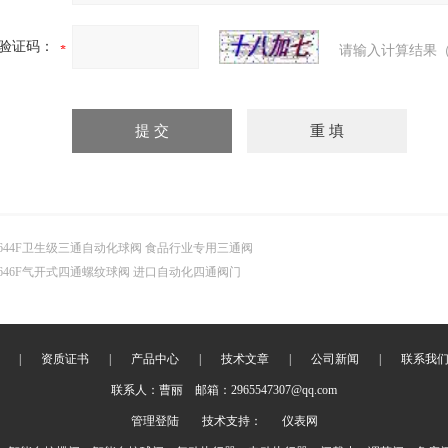
验证码：
请输入计算结果（
644F卫生级三通自动化球阀 食品行业专用三通阀
646F气开式四通螺纹球阀 进口自动化四通阀门
|
资质证书
|
产品中心
|
技术文章
|
公司新闻
|
联系我
联系人：曹丽 邮箱：2965547307@qq.com
管理登陆
技术支持：
仪表网