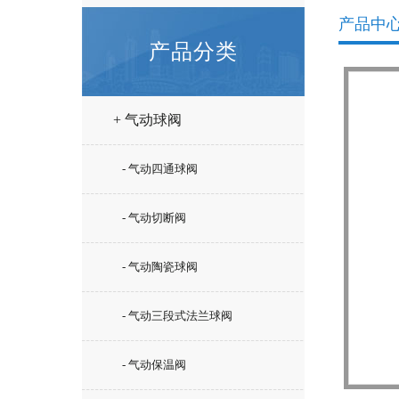
产品中
产品分类
+ 气动球阀
- 气动四通球阀
- 气动切断阀
- 气动陶瓷球阀
- 气动三段式法兰球阀
- 气动保温阀