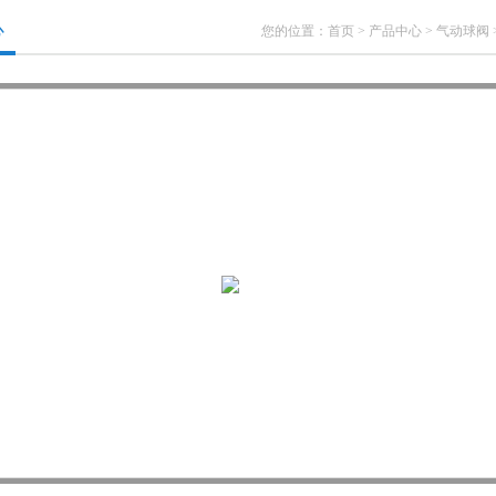
心
您的位置：
首页
>
产品中心
>
气动球阀