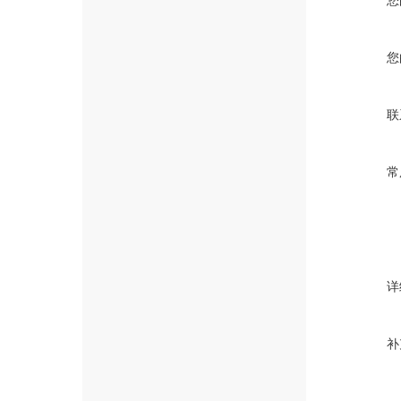
您
您
联
常
详
补