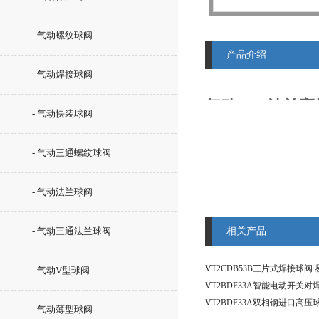
- 气动螺纹球阀
产品介绍
- 气动焊接球阀
气动2507法兰
- 气动快装球阀
气动2507法兰高压球阀 
- 气动三通螺纹球阀
用气动球阀
 德国VATTEN
1.阀体材质
：
- 气动法兰球阀
        WCB, 304, 316 , 304L ,316L(304,316
材质的球阀货期在1周左右，304L
- 气动三通法兰球阀
相关产品
需要订做时间较长30天左右)
2. 
丝口球阀包括
：一片式球阀
- 气动V型球阀
球阀，三片式球阀
（1）一片式球阀 只能配置手
- 气动薄型球阀