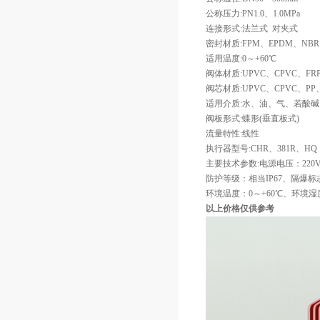
公称压力:PN1.0、1.0MPa
连接形式:法兰式  对夹式
密封材质:FPM、EPDM、NBR
适用温度:0～+60℃
阀体材质:UPVC、CPVC、FRP
阀芯材质:UPVC、CPVC、PP、
适用介质:水、油、气、若酸
阀板形式:蝶形(垂直板式)
流量特性:线性
执行器型号:CHR、381R、HQ
主要技术参数:电源电压：220V/5
防护等级：相当IP67、隔爆标
环境温度：0～+60℃、环境湿度
以上价格仅供参考