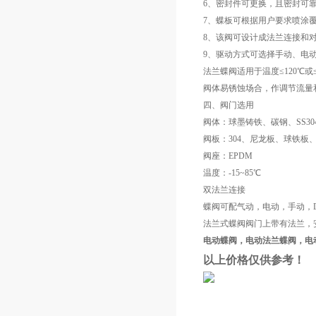
6、密封件可更换，且密封可
7、蝶板可根据用户要求喷涂
8、该阀可设计成法兰连接和
9、驱动方式可选择手动、电
法兰蝶阀适用于温度≤120℃
阀体易锈蚀场合，作调节流量
四、阀门选用
阀体：球墨铸铁、碳钢、SS304
阀板：304、尼龙板、球铁板、316
阀座：EPDM
温度：-15~85℃
双法兰连接
蝶阀可配气动，电动，手动，D
法兰式蝶阀阀门上带有法兰，
电动蝶阀，电动法兰蝶阀，
电
以上价格仅供参考！