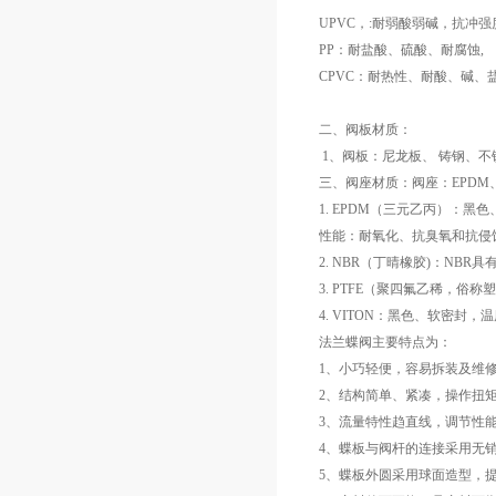
UPVC，:耐弱酸弱碱，抗冲
PP：耐盐酸、硫酸、耐腐蚀,
CPVC：耐热性、耐酸、碱、
二、阀板材质：
1、阀板：尼龙板、 铸钢、不锈钢（
三、阀座材质：阀座：EPDM、
1. EPDM（三元乙丙）：黑色
性能：耐氧化、抗臭氧和抗侵
2. NBR（丁晴橡胶)：N
3. PTFE（聚四氟乙稀，
4. VITON：黑色、软密封
法兰蝶阀主要特点为：
1、小巧轻便，容易拆装及维
2、结构简单、紧凑，操作扭矩
3、流量特性趋直线，调节性
4、蝶板与阀杆的连接采用无
5、蝶板外圆采用球面造型，