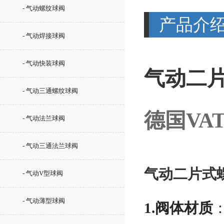
- 气动螺纹球阀
产品介
- 气动焊接球阀
- 气动快装球阀
气动二片
- 气动三通螺纹球阀
德国VAT
- 气动法兰球阀
- 气动三通法兰球阀
气动二片式螺
- 气动V型球阀
- 气动薄型球阀
1.阀体材质