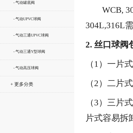
- 气动罐底阀
        WCB, 304, 316 , 304L ,316L(304,316材质的球阀货期在1周左右，
- 气动UPVC球阀
304L,31
- 气动三通UPVC球阀
2. 
丝口球阀
- 气动三通Y型球阀
（1）一片
- 气动高压球阀
（2）二片式
+ 更多分类
（3）三片式
片式容易拆