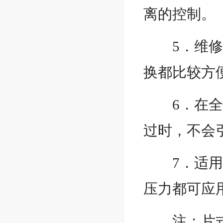
离的控制。
5．维
换都比较方
6．在
过时，不会
7．适
压力都可应
　　注：片