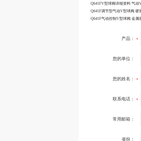
产品：
您的单位：
您的姓名：
联系电话：
常用邮箱：
省份：