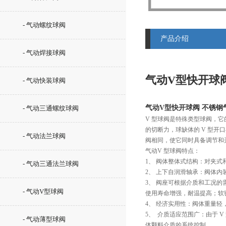
- 气动螺纹球阀
产品介绍
- 气动焊接球阀
气动V型快开球
- 气动快装球阀
气动V型快开球阀 不锈钢
- 气动三通螺纹球阀
V 型球阀是特殊类型球阀，它
的切断力，球缺体的 V 型
- 气动法兰球阀
阀相同，使它同时具备调节和
气动V 型球阀特点：
1、 阀体整体式结构：对夹式
- 气动三通法兰球阀
2、 上下自润滑轴承：阀体
3、 阀座可根据介质和工况的
- 气动V型球阀
使用寿命增强，耐温提高；软密封
4、 经济实用性：阀体重量轻
5、  介质适应范围广：由于
- 气动薄型球阀
体颗料介质的系统控制。