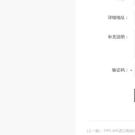
详细地址：
补充说明：
验证码：
(上一篇)
：
VPV-A01进口电