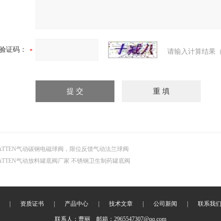
验证码：
请输入计算结果（
ATTEN气动碳钢电磁球阀，限位反馈气动法兰球阀
ATTEN气动放料罐底阀厂家 不锈钢卫生制药罐底阀
|
资质证书
|
产品中心
|
技术文章
|
公司新闻
|
联系我
联系人：曹丽 邮箱：2965547307@qq.com