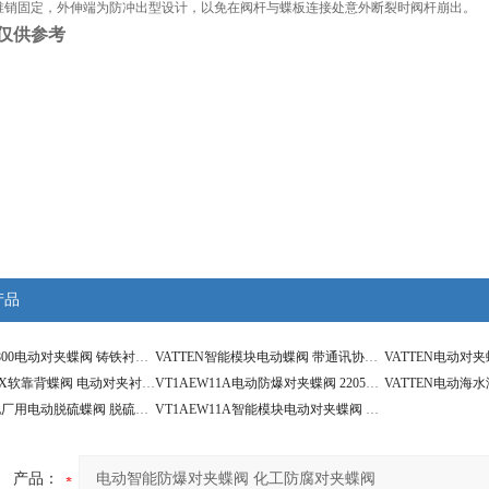
锥销固定，外伸端为防冲出型设计，以免在阀杆与蝶板连接处意外断裂时阀杆崩出。
仅供参考
产品
VATTENDN800电动对夹蝶阀 铸铁衬胶蝶阀
VATTEN智能模块电动蝶阀 带通讯协议电动蝶阀
VATTEND71X软靠背蝶阀 电动对夹衬胶蝶阀 过污水
VT1AEW11A电动防爆对夹蝶阀 2205板衬胶蝶阀
VATTEN热电厂用电动脱硫蝶阀 脱硫脱硝专用蝶阀
VT1AEW11A智能模块电动对夹蝶阀 就地远程电动蝶阀
产品：