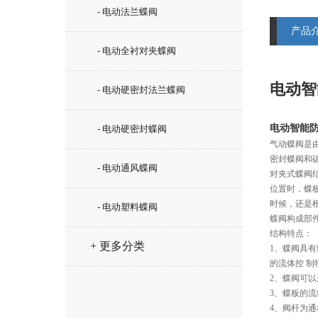
- 电动法兰蝶阀
产品
- 电动全衬对夹蝶阀
电动智
- 电动硬密封法兰蝶阀
电动智能防
- 电动硬密封蝶阀
气动蝶阀是
密封蝶阀和
- 电动通风蝶阀
对夹式蝶阀
位置时，蝶
时候，还是
- 电动塑料蝶阀
蝶阀构成部
结构特点：
+ 更多分类
1、蝶阀具
的流体控 
2、蝶阀可
3、蝶板的
4、阀杆为