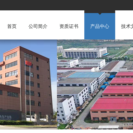
首页
公司简介
资质证书
产品中心
技术