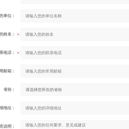
的单位：
的姓名：
系电话：
用邮箱：
省份：
细地址：
充说明：