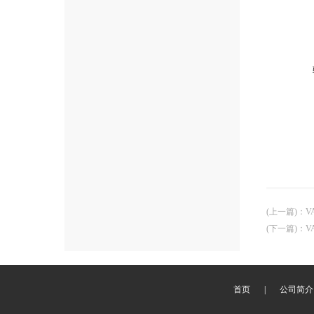
(上一篇)
：
V
(下一篇)
：
V
首页
|
公司简介