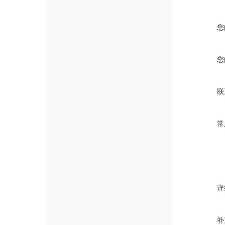
您
您
联
常
详
补