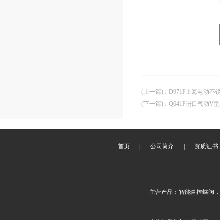
(上一篇)
：
D971F上海电动
(下一篇)
：
Q641F进口气动V
首页
|
公司简介
|
资质证书
主营产品：智能自控蝶阀，