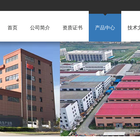
首页
公司简介
资质证书
产品中心
技术