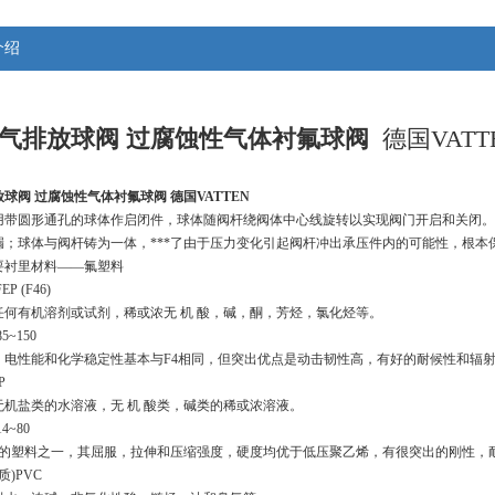
介绍
气排放球阀 过腐蚀性气体衬氟球阀
德国VATT
放球阀 过腐蚀性气体衬氟球阀
 德国VATTEN
用带圆形通孔的球体作启闭件，球体随阀杆绕阀体中心线旋转以实现阀门开启和关闭。采用
漏；球体与阀杆铸为一体，***了由于压力变化引起阀杆冲出承压件内的可能性，根
要衬里材料——氟塑料
P (F46)
任何有机溶剂或试剂，稀或浓无 机 酸，碱，酮，芳烃，氯化烃等。
~150
，电性能和化学稳定性基本与F4相同，但突出优点是动击韧性高，有好的耐候性和辐
P
无机盐类的水溶液，无 机 酸类，碱类的稀或浓溶液。
4~80
*轻的塑料之一，其屈服，拉伸和压缩强度，硬度均优于低压聚乙烯，有很突出的刚性
质)PVC