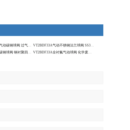
VATTEN空压机用气动碳钢球阀 过气体法兰球阀
VT2BDF33A气动不锈钢法兰球阀 SS316L气动球阀两片式
VATTEN气动法兰碳钢球阀 钢衬聚四氟乙烯球阀
VT2BDF33A全衬氟气动球阀 化学废水废气排放球阀