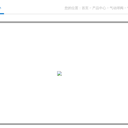
心
您的位置：
首页
>
产品中心
>
气动球阀
>