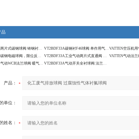
产品
VATTEN气动两片式碳钢球阀 铸钢衬氟球阀
VT2BDF33A碳钢衬F46球阀 单作用气开式衬氟球阀
VATTEN气动碳钢电磁球阀，限位反馈气动法兰球阀
VT2BDF33A工业气动两片式直通阀 不锈钢气动法兰球阀
VATTEN进口气动WCB法兰球阀 暖气供应应用球阀
VT2BDF33A气动开关全衬球阀 法兰式气动控制球阀
产品：
的单位：
的姓名：