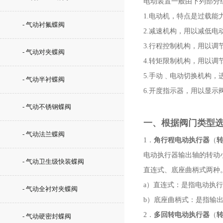
电动装置一般由下列
1.电动机，特点是过载
- 气动衬氟蝶阀
2.减速机构，用以减
3.行程控制机构，用
- 气动对夹蝶阀
4.转矩限制机构，用
5.手动﹑电动切换机
- 气动半衬蝶阀
6.开度指示器，用以显
- 气动不锈钢蝶阀
一、根据阀门类
- 气动法兰蝶阀
1．
角行程电动执行器
（
转
电动执行器输出轴的转动
- 气动卫生级快装蝶阀
直连式、底座曲柄式
a）直连式：是指电动
- 气动全衬对夹蝶阀
b）底座曲柄式：是指
2．
多回转电动执行器
（
转
- 气动硬密封蝶阀