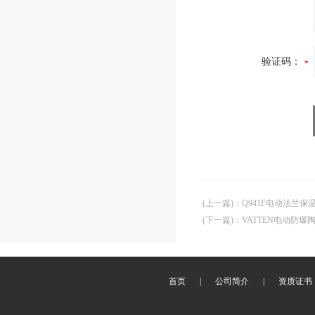
验证码：
(上一篇)
：
Q941F电动法兰
(下一篇)
：
VATTEN电动防
首页
|
公司简介
|
资质证书