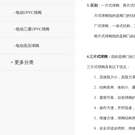
3. 区别
：一片式球阀、两片式
- 电动UPVC球阀
　　片式球阀指的是阀门的结
　　广式球阀，一体式结构，
- 电动三通UPVC球阀
　　两片式球阀指的是阀门由
- 电动高压球阀
4.三片式球阀：
指的是阀门由
+ 更多分类
三片式球阀具有以下优点：
1．流体阻力小，其阻力
2．结构简单、体积小、
3．紧密可靠，目前球阀
4．操作方便，开闭迅速，
5．维修方便，球阀结构
6．在全开或全闭时，球