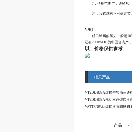
7．适用范围广，通径从
　　注：片式球阀不可做调节
5.压力
        丝口球阀的压力一
还有2000WOG的中国台湾产
以上价格仅供参考
相关产品
产品：