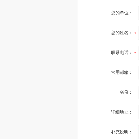
您的单位：
您的姓名：
联系电话：
常用邮箱：
省份：
详细地址：
补充说明：