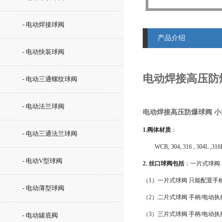
- 电动焊接球阀
产品介绍
- 电动快装球阀
电动焊接高压防
- 电动三通螺纹球阀
- 电动法兰球阀
电动焊接高压防爆球阀 
1.阀体材质
：
- 电动三通法兰球阀
        WCB, 304, 316 
- 电动V型球阀
2. 
丝口球阀包括
：一片式球阀
（1）一片式球阀 只能配置手
- 电动薄型球阀
（2）二片式球阀 手柄/电动
（3）三片式球阀 手柄/电动
- 电动罐底阀