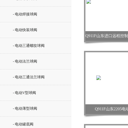
- 电动焊接球阀
- 电动快装球阀
- 电动三通螺纹球阀
- 电动法兰球阀
- 电动三通法兰球阀
- 电动V型球阀
- 电动薄型球阀
Q911F山东2205
- 电动罐底阀