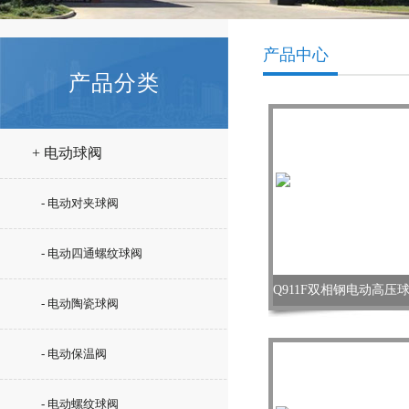
产品中心
产品分类
+ 电动球阀
- 电动对夹球阀
- 电动四通螺纹球阀
- 电动陶瓷球阀
- 电动保温阀
- 电动螺纹球阀