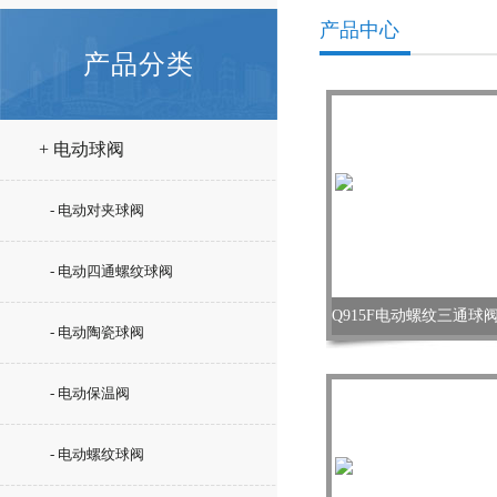
产品中心
产品分类
+ 电动球阀
- 电动对夹球阀
- 电动四通螺纹球阀
- 电动陶瓷球阀
- 电动保温阀
- 电动螺纹球阀