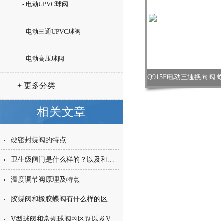
- 电动UPVC球阀
- 电动三通UPVC球阀
- 电动高压球阀
+ 更多分类
相关文章
硬密封蝶阀的特点
卫生级阀门是什么样的？以及和工业阀门不同之处在哪里？
温度调节阀原理及特点
胶蝶阀和橡胶蝶阀有什么样的区别和不同呢？
V型球阀和常规球阀的区别以及V型球阀的优势