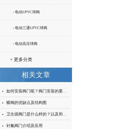
- 电动UPVC球阀
- 电动三通UPVC球阀
- 电动高压球阀
+ 更多分类
相关文章
如何安装阀门呢？阀门安装的要点有哪些？
蝶阀的优缺点及结构图
卫生级阀门是什么样的？以及和工业阀门不同之处在哪里？
衬氟阀门介绍及应用