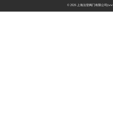
© 2026 上海法登阀门有限公司(www.v