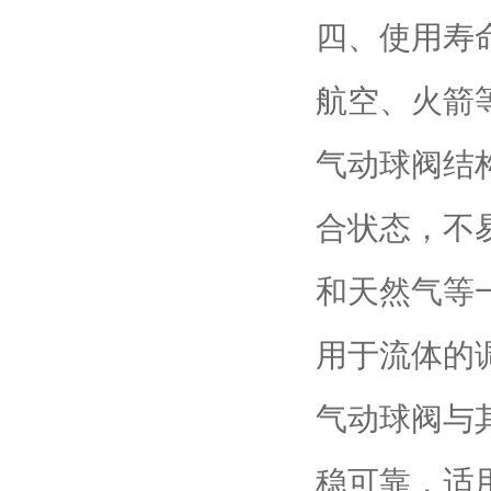
四、使用寿
航空、火箭
气动球阀结
合状态，不
和天然气等
用于流体的
气动球阀与
稳可靠，适