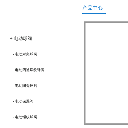
产品中心
产品分类
+ 电动球阀
- 电动对夹球阀
- 电动四通螺纹球阀
- 电动陶瓷球阀
- 电动保温阀
- 电动螺纹球阀